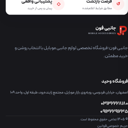
فرصت بازگشت
پشتیبانی واقعی
◇
↺
مطابق شرایط اعلام‌شده
پیش و پس از خرید
جانبی فون
MOBILE ACCESSORIES
جانبی فون؛ فروشگاه تخصصی لوازم جانبی موبایل با انتخاب روشن و
خرید مطمئن.
فروشگاه وحید
اصفهان، خیابان فردوسی، روبه‌روی بازار موبایل، مجتمع زاینده‌رود، طبقه اول، واحد ۱۰۹
03132228180
09132291235
© 1405 تمامی حقوق محفوظ است.
حریم خصوصی
قوانین