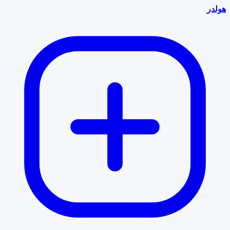
هولدر