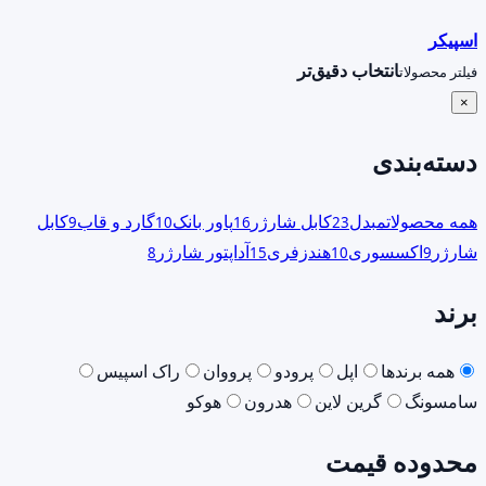
اسپیکر
انتخاب دقیق‌تر
فیلتر محصولات
×
دسته‌بندی
همه محصولات
مبدل
کابل شارژر
پاور بانک
گارد و قاب
کابل
9
10
16
23
شارژر
اکسسوری
هندزفری
آداپتور شارژر
8
15
10
9
برند
همه برندها
اپل
پرودو
پرووان
راک اسپیس
سامسونگ
گرین لاین
هدرون
هوکو
محدوده قیمت