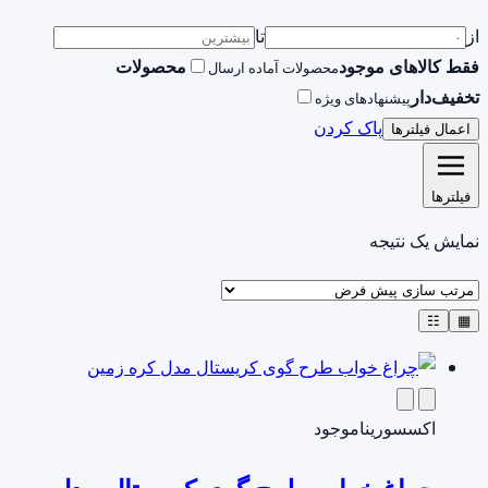
از
تا
فقط کالاهای موجود
محصولات
محصولات آماده ارسال
تخفیف‌دار
پیشنهادهای ویژه
پاک کردن
اعمال فیلترها
فیلترها
نمایش یک نتیجه
☷
▦
اکسسوری
ناموجود