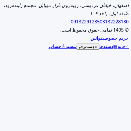
صفحه
اصفهان، خیابان فردوسی، روبه‌روی بازار موبایل، مجتمع زاینده‌رود،
محصول
طبقه اول، واحد ۱۰۹
انتخاب
09132291235
03132228180
شوند
© 1405 تمامی حقوق محفوظ است.
حریم خصوصی
قوانین
⌂
خانه
▦
دسته‌ها
▱
سبد
♙
حساب
⌕
جست‌وجو