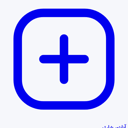
آداپتور شارژر