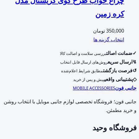
چراغ خواب طرح گوی کریستال مدل
کره زمین
350,000
تومان
این
انتخاب گزینه ها
محصول
✓
ضمانت اصالت
بررسی سلامت و اصالت کالا
دارای
↯
ارسال سریع
روش‌های ارسال قابل انتخاب
انواع
↺
فرصت بازگشت
مطابق شرایط اعلام‌شده
مختلفی
◇
پشتیبانی واقعی
پیش و پس از خرید
می
جانبی فون
MOBILE ACCESSORIES
باشد.
گزینه
جانبی فون؛ فروشگاه تخصصی لوازم جانبی موبایل با انتخاب روشن
ها
و خرید مطمئن.
ممکن
فروشگاه وحید
است
در