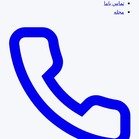
تماس باما
مجله