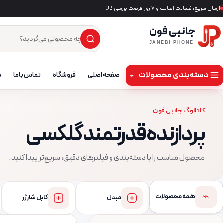
ارسال سریع، ضمانت اصالت و ۷ روز فرصت بررسی کالا
جانبی فون
×
جست‌وجوی محصول
JANEBI PHONE
دسته‌بندی محصولات
⌄
صفحه اصلی
فروشگاه
تماس باما
م
کاتالوگ جانبی فون
پردازنده قدرتمند گلکسی
محصول مناسب را با دسته‌بندی و فیلترهای دقیق، سریع‌تر پیدا کنید.
⌁
همه محصولات
مبدل
کابل شارژر