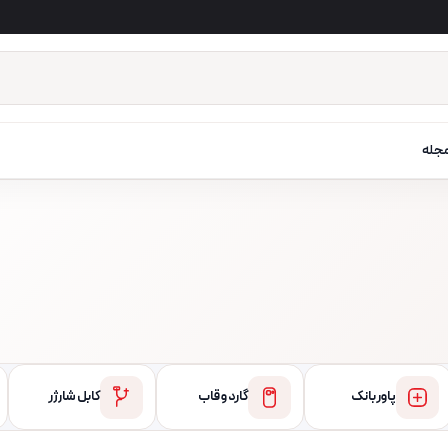
جله
پاور بانک
گارد و قاب
کابل شارژر