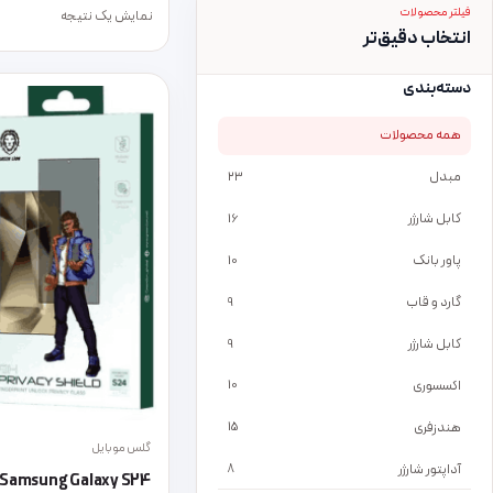
فیلتر محصولات
نمایش یک نتیجه
انتخاب دقیق‌تر
دسته‌بندی
همه محصولات
مبدل
23
کابل شارژر
16
پاور بانک
10
گارد و قاب
9
کابل شارژر
9
اکسسوری
10
هندزفری
15
گلس موبایل
آداپتور شارژر
8
or Samsung Galaxy S24