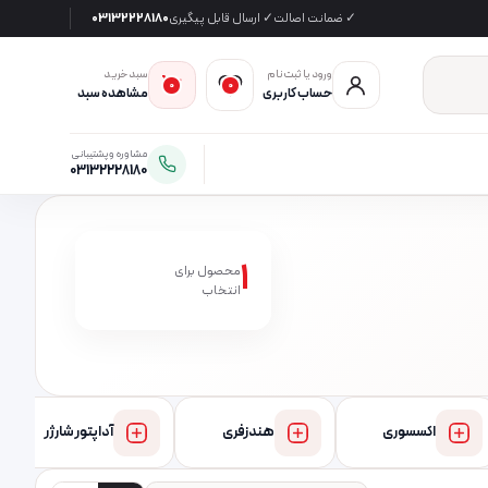
✓ ضمانت اصالت
✓ ارسال قابل پیگیری
03132228180
ورود یا ثبت‌نام
سبد خرید
0
0
حساب کاربری
مشاهده سبد
مشاوره و پشتیبانی
03132228180
1
محصول برای
انتخاب
اکسسوری
هندزفری
آداپتور شارژر