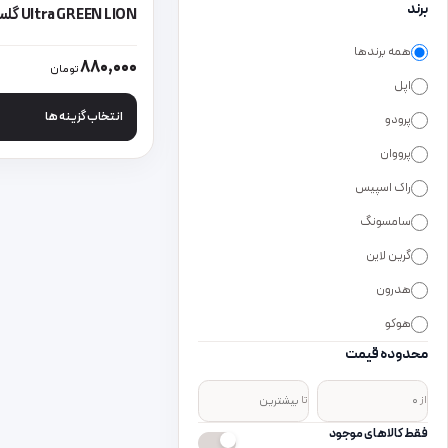
برند
گرین لاین
همه برندها
این محصول دارای انواع
880,000
تومان
اپل
انتخاب گزینه ها
پرودو
پرووان
راک اسپیس
سامسونگ
گرین لاین
هدرون
هوکو
محدوده قیمت
از
تا
فقط کالاهای موجود