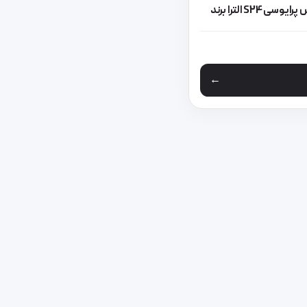
Ultra GREEN LION گلس پرایوسی S24 الترا برند
 مختلفی می باشد. گزینه ها ممکن است در صفحه محصول انتخاب شوند