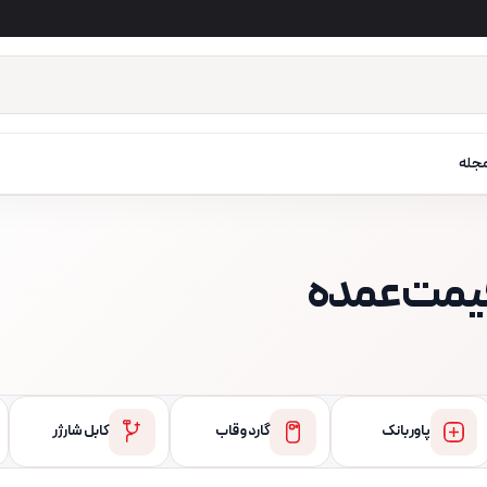
جله
 قیمت عمده
پاور بانک
گارد و قاب
کابل شارژر