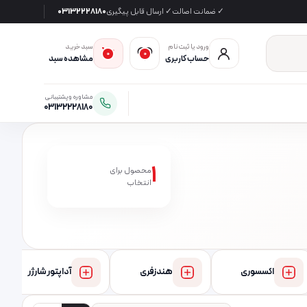
✓ ضمانت اصالت
✓ ارسال قابل پیگیری
03132228180
ورود یا ثبت‌نام
سبد خرید
0
0
حساب کاربری
مشاهده سبد
مشاوره و پشتیبانی
03132228180
1
محصول برای
انتخاب
اکسسوری
هندزفری
آداپتور شارژر