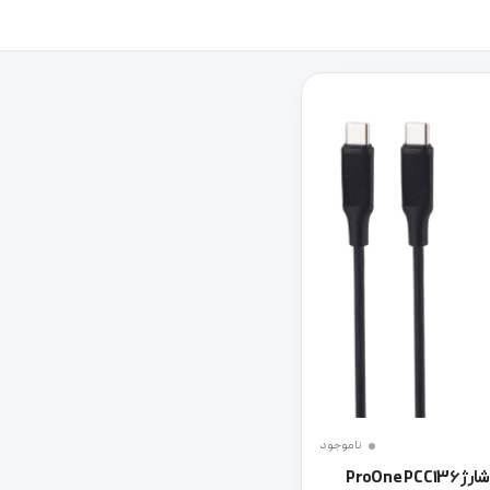
ناموجود
کابل تبدیل کوتاه فست شارژ ProOne PCC136