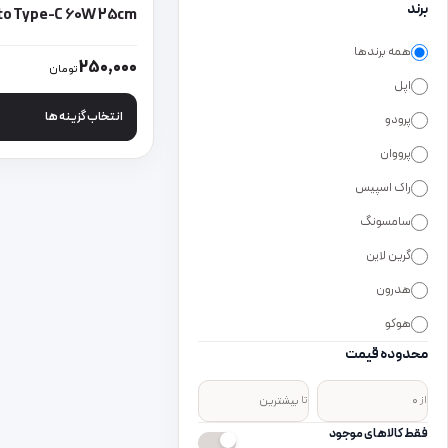
برند
to Type-C 60W 25cm
همه برندها
این محصول دارای انواع
250,000
تومان
اپل
انتخاب گزینه ها
پرودو
پرووان
راک اسپیس
سامسونگ
گرین لاین
هدرون
هوکو
محدوده قیمت
از
تا
فقط کالاهای موجود