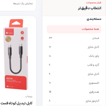
فیلتر محصولات
نمایش یک نتیجه
انتخاب دقیق‌تر
دسته‌بندی
همه محصولات
مبدل
23
کابل شارژر
16
پاور بانک
10
گارد و قاب
9
کابل شارژر
9
اکسسوری
10
هندزفری
15
پرووان
آداپتور شارژر
8