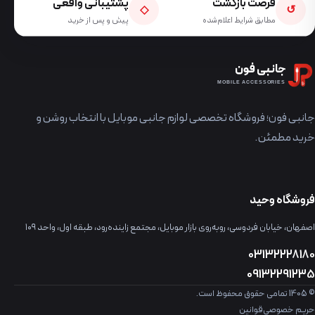
فرصت بازگشت
پشتیبانی واقعی
◇
↺
مطابق شرایط اعلام‌شده
پیش و پس از خرید
جانبی فون
MOBILE ACCESSORIES
جانبی فون؛ فروشگاه تخصصی لوازم جانبی موبایل با انتخاب روشن و
خرید مطمئن.
فروشگاه وحید
اصفهان، خیابان فردوسی، روبه‌روی بازار موبایل، مجتمع زاینده‌رود، طبقه اول، واحد ۱۰۹
03132228180
09132291235
© 1405 تمامی حقوق محفوظ است.
حریم خصوصی
قوانین