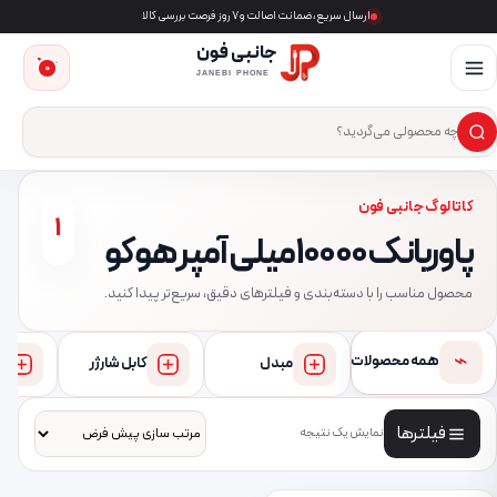
ارسال سریع، ضمانت اصالت و ۷ روز فرصت بررسی کالا
جانبی فون
0
JANEBI PHONE
×
ست‌وجوی محصول
کاتالوگ جانبی فون
1
پاوربانک 10000 میلی آمپر هوکو
محصول مناسب را با دسته‌بندی و فیلترهای دقیق، سریع‌تر پیدا کنید.
⌁
همه محصولات
مبدل
کابل شارژر
فیلترها
نمایش یک نتیجه