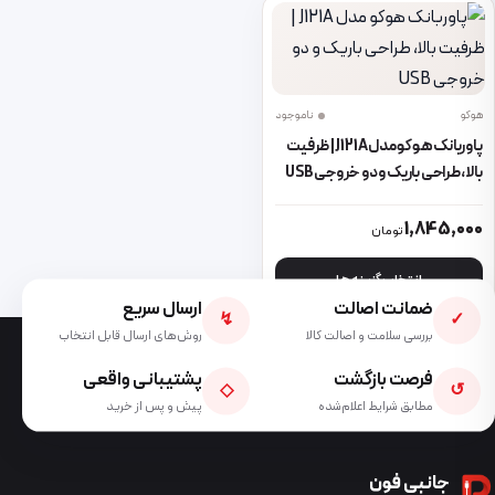
هوکو
ناموجود
پاوربانک هوکو مدل J121A | ظرفیت
بالا، طراحی باریک و دو خروجی USB
این محصول دارای انواع مختلفی می باشد. گزینه ها ممکن است در صفحه 
1,845,000
تومان
انتخاب گزینه ها
ضمانت اصالت
ارسال سریع
↯
✓
بررسی سلامت و اصالت کالا
روش‌های ارسال قابل انتخاب
فرصت بازگشت
پشتیبانی واقعی
◇
↺
مطابق شرایط اعلام‌شده
پیش و پس از خرید
جانبی فون