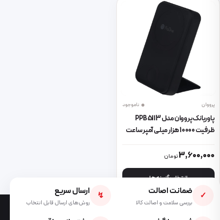
پرووان
ناموجود
پاوربانک پرووان مدل PPB5113
ظرفیت 10000 هزار میلی آمپر ساعت
این محصول دارای انواع مختلفی می باشد. گزینه ها ممکن است در صفحه 
3,600,000
تومان
انتخاب گزینه ها
ضمانت اصالت
ارسال سریع
↯
✓
بررسی سلامت و اصالت کالا
روش‌های ارسال قابل انتخاب