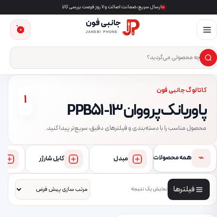
ارسال سریع، ضمانت اصالت و ۷ روز فرصت بررسی کالا
جانبی فون
0
JANEBI PHONE
×
ست‌وجوی محصول
کاتالوگ جانبی فون
1
پاوربانک پرووان PPB51-13
محصول مناسب را با دسته‌بندی و فیلترهای دقیق، سریع‌تر پیدا کنید.
⌁
همه محصولات
مبدل
کابل شارژر
فیلترها
نمایش یک نتیجه