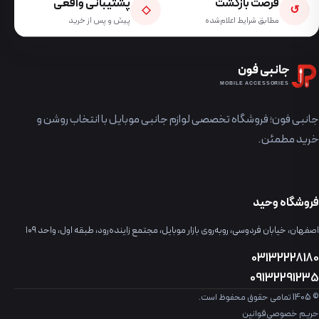
فرصت بازگشت
پشتیبانی واقعی
◇
↺
مطابق شرایط اعلام‌شده
پیش و پس از خرید
جانبی فون
MOBILE ACCESSORIES
جانبی فون؛ فروشگاه تخصصی لوازم جانبی موبایل با انتخاب روشن و
خرید مطمئن.
فروشگاه وحید
اصفهان، خیابان فردوسی، روبه‌روی بازار موبایل، مجتمع زاینده‌رود، طبقه اول، واحد ۱۰۹
03132228180
09132291235
© 1405 تمامی حقوق محفوظ است.
حریم خصوصی
قوانین