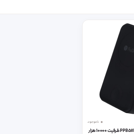
ناموجود
پاوربانک پرووان مدل PPB5113 ظرفیت 10000 هزار