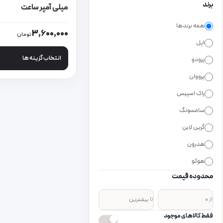
برند
میلی آمپر ساعت
همه برندها
این محصول دارای انواع
3,600,000
تومان
اپل
انتخاب گزینه ها
پرودو
پرووان
راک اسپیس
سامسونگ
گرین لاین
هدرون
هوکو
محدوده قیمت
از
تا
فقط کالاهای موجود