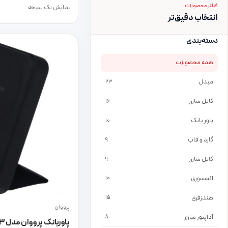
فیلتر محصولات
نمایش یک نتیجه
انتخاب دقیق‌تر
دسته‌بندی
همه محصولات
مبدل
23
کابل شارژر
16
پاور بانک
10
گارد و قاب
9
کابل شارژر
9
اکسسوری
10
هندزفری
15
پرووان
آداپتور شارژر
8