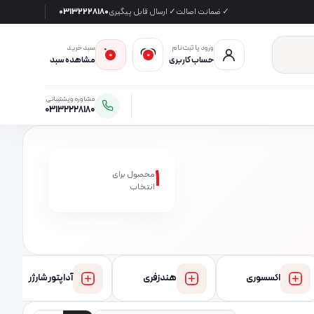
✓ ضمانت اصالت
✓ ارسال قابل پیگیری
03132228180
ورود یا ثبت‌نام
سبد خرید
0
0
حساب کاربری
مشاهده سبد
مشاوره و پشتیبانی
03132228180
1
محصول برای
انتخاب
اکسسوری
هندزفری
آداپتور شارژر