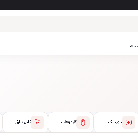
جله
پاور بانک
گارد و قاب
کابل شارژر