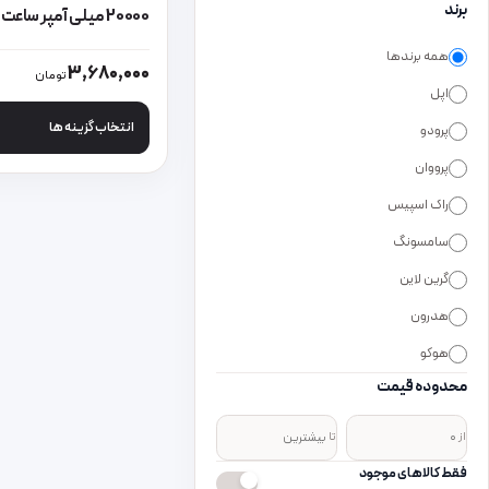
برند
20000 میلی آمپر ساعت
همه برندها
این محصول دارای انواع
3,680,000
تومان
اپل
انتخاب گزینه ها
پرودو
پرووان
راک اسپیس
سامسونگ
گرین لاین
هدرون
هوکو
محدوده قیمت
از
تا
فقط کالاهای موجود