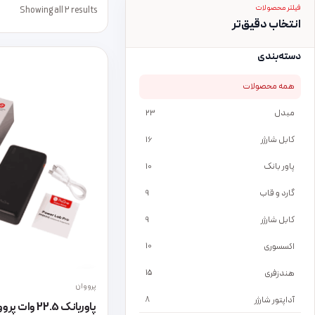
فیلتر محصولات
Showing all 2 results
انتخاب دقیق‌تر
دسته‌بندی
همه محصولات
مبدل
23
کابل شارژر
16
پاور بانک
10
گارد و قاب
9
کابل شارژر
9
اکسسوری
10
هندزفری
15
پرووان
آداپتور شارژر
8