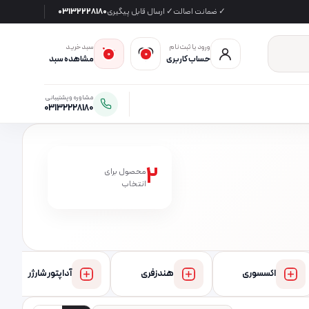
✓ ضمانت اصالت
✓ ارسال قابل پیگیری
03132228180
ورود یا ثبت‌نام
سبد خرید
0
0
حساب کاربری
مشاهده سبد
مشاوره و پشتیبانی
03132228180
2
محصول برای
انتخاب
اکسسوری
هندزفری
آداپتور شارژر