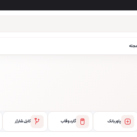
جله
پاور بانک
گارد و قاب
کابل شارژر