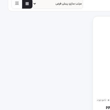
☷
▦
ناموجود
ل ppb5303