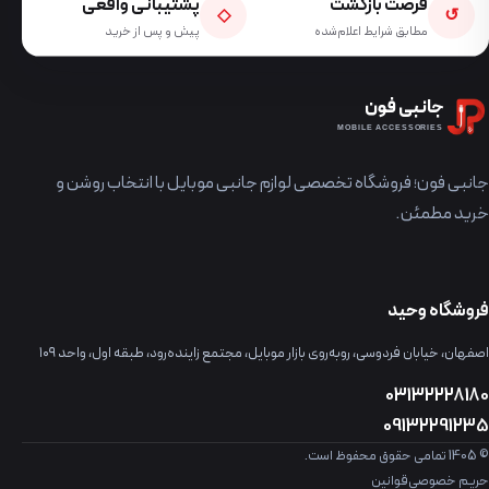
فرصت بازگشت
پشتیبانی واقعی
◇
↺
مطابق شرایط اعلام‌شده
پیش و پس از خرید
جانبی فون
MOBILE ACCESSORIES
جانبی فون؛ فروشگاه تخصصی لوازم جانبی موبایل با انتخاب روشن و
خرید مطمئن.
فروشگاه وحید
اصفهان، خیابان فردوسی، روبه‌روی بازار موبایل، مجتمع زاینده‌رود، طبقه اول، واحد ۱۰۹
03132228180
09132291235
© 1405 تمامی حقوق محفوظ است.
حریم خصوصی
قوانین