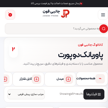
ارسال سریع، ضمانت اصالت و ۷ روز فرصت بررسی کالا
جانبی فون
0
JANEBI PHONE
×
ست‌وجوی محصول
کاتالوگ جانبی فون
2
پاوربانک دو پورت
محصول مناسب را با دسته‌بندی و فیلترهای دقیق، سریع‌تر پیدا کنید.
⌁
همه محصولات
مبدل
کابل شارژر
فیلترها
Showing all 2 results