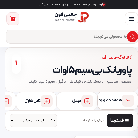
ارسال سریع، ضمانت اصالت و ۷ روز فرصت بررسی کالا
جانبی فون
0
JANEBI PHONE
×
ست‌وجوی محصول
کاتالوگ جانبی فون
1
پاوربانک بی‌سیم 15 وات
محصول مناسب را با دسته‌بندی و فیلترهای دقیق، سریع‌تر پیدا کنید.
⌁
همه محصولات
مبدل
کابل شارژر
فیلترها
نمایش یک نتیجه