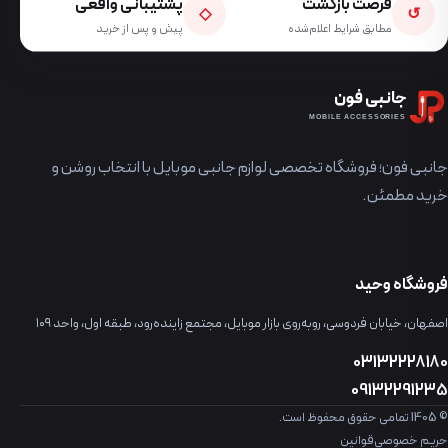
فرصت بازگشت
پشتیبانی واقعی
◇
↺
مطابق شرایط اعلام‌شده
پیش و پس از خرید
جانبی فون
MOBILE ACCESSORIES
جانبی فون؛ فروشگاه تخصصی لوازم جانبی موبایل با انتخاب روشن و
خرید مطمئن.
فروشگاه وحید
اصفهان، خیابان فردوسی، روبه‌روی بازار موبایل، مجتمع زاینده‌رود، طبقه اول، واحد ۱۰۹
03132228180
09132291235
© 1405 تمامی حقوق محفوظ است.
حریم خصوصی
قوانین