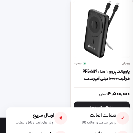
پرووان
موجود
پاوربانک پرووان مدل PPB5119
ظرفیت 10000 میلی آمپرساعت
این محصول دارای انواع مختلفی می باشد. گزینه ها ممکن است در صفحه 
4,500,000
تومان
انتخاب گزینه ها
ضمانت اصالت
ارسال سریع
↯
✓
بررسی سلامت و اصالت کالا
روش‌های ارسال قابل انتخاب