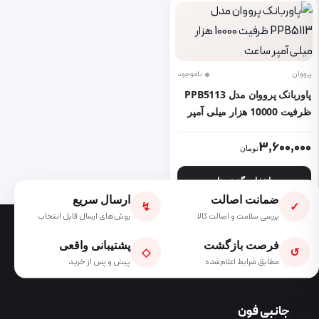
پرووان
ناموجود
پاوربانک پرووان مدل PPB5113
ظرفیت 10000 هزار میلی آمپر
ساعت
این محصول دارای انواع مختلفی می باشد. گزینه ها ممکن است در صفحه 
3,600,000
تومان
انتخاب گزینه ها
ضمانت اصالت
ارسال سریع
↯
✓
بررسی سلامت و اصالت کالا
روش‌های ارسال قابل انتخاب
فرصت بازگشت
پشتیبانی واقعی
◇
↺
مطابق شرایط اعلام‌شده
پیش و پس از خرید
جانبی فون