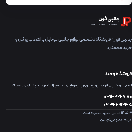
جانبی فون
MOBILE ACCESSORIES
جانبی فون؛ فروشگاه تخصصی لوازم جانبی موبایل با انتخاب روشن و
خرید مطمئن.
فروشگاه وحید
اصفهان، خیابان فردوسی، روبه‌روی بازار موبایل، مجتمع زاینده‌رود، طبقه اول، واحد ۱۰۹
03132228180
09132291235
© 1405 تمامی حقوق محفوظ است.
حریم خصوصی
قوانین