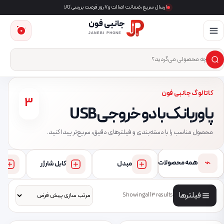
ارسال سریع، ضمانت اصالت و ۷ روز فرصت بررسی کالا
جانبی فون
0
JANEBI PHONE
×
ست‌وجوی محصول
کاتالوگ جانبی فون
3
پاوربانک با دو خروجی USB
محصول مناسب را با دسته‌بندی و فیلترهای دقیق، سریع‌تر پیدا کنید.
⌁
همه محصولات
مبدل
کابل شارژر
فیلترها
Showing all 3 results