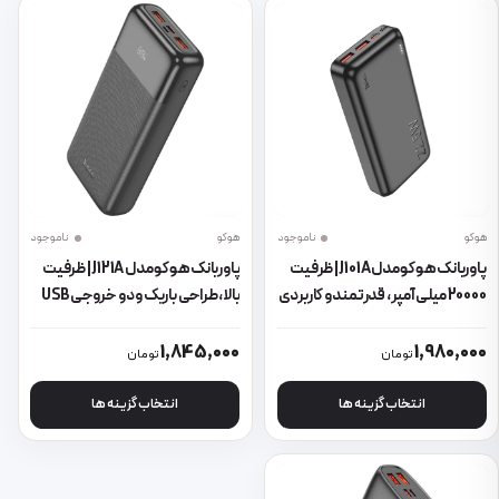
هوکو
ناموجود
هوکو
ناموجود
پاوربانک هوکو مدل J101A | ظرفیت
پاوربانک هوکو مدل J121A | ظرفیت
20000 میلی‌آمپر، قدرتمند و کاربردی
بالا، طراحی باریک و دو خروجی USB
این محصول دارای انواع مختلفی می باشد. گزینه ها ممکن است در صفحه 
این محصول دارای انواع مختلفی می 
1,845,000
1,980,000
تومان
تومان
انتخاب گزینه ها
انتخاب گزینه ها