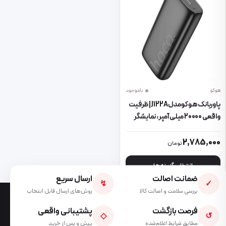
هوکو
ناموجود
پاوربانک هوکو مدل J122A | ظرفیت
واقعی 20000 میلی‌آمپر، نمایشگر
LED و دو خروجی USB
این محصول دارای انواع مختلفی می باشد. گزینه ها ممکن است در صفحه 
2,785,000
تومان
انتخاب گزینه ها
ضمانت اصالت
ارسال سریع
↯
✓
بررسی سلامت و اصالت کالا
روش‌های ارسال قابل انتخاب
فرصت بازگشت
پشتیبانی واقعی
◇
↺
مطابق شرایط اعلام‌شده
پیش و پس از خرید