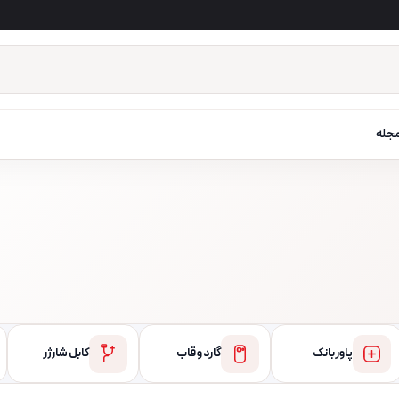
جله
پاور بانک
گارد و قاب
کابل شارژر