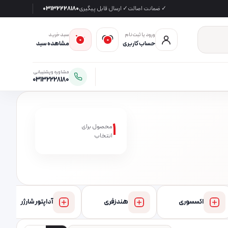
✓ ضمانت اصالت
✓ ارسال قابل پیگیری
03132228180
ورود یا ثبت‌نام
سبد خرید
0
0
حساب کاربری
مشاهده سبد
مشاوره و پشتیبانی
03132228180
1
محصول برای
انتخاب
اکسسوری
هندزفری
آداپتور شارژر