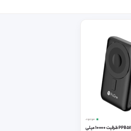
موجود
پاوربانک پرووان مدل PPB5119 ظرفیت 10000 میلی