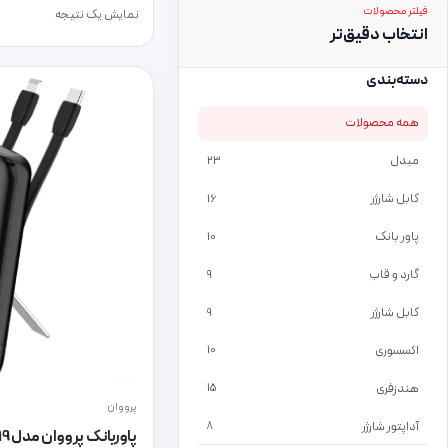
فیلتر محصولات
نمایش یک نتیجه
انتخاب دقیق‌تر
دسته‌بندی
همه محصولات
مبدل
23
کابل شارژر
16
پاور بانک
10
گارد و قاب
9
کابل شارژر
9
اکسسوری
10
هندزفری
15
پرووان
آداپتور شارژر
8