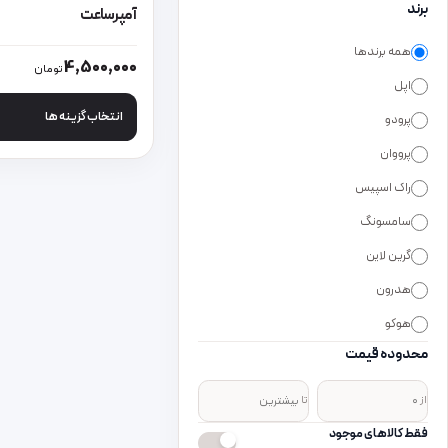
برند
آمپرساعت
همه برندها
این محصول دارای انواع
4,500,000
تومان
اپل
انتخاب گزینه ها
پرودو
پرووان
راک اسپیس
سامسونگ
گرین لاین
هدرون
هوکو
محدوده قیمت
از
تا
فقط کالاهای موجود