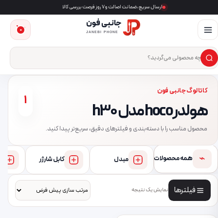
ارسال سریع، ضمانت اصالت و ۷ روز فرصت بررسی کالا
جانبی فون
0
JANEBI PHONE
×
ست‌وجوی محصول
کاتالوگ جانبی فون
1
هولدر hoco مدل h30
محصول مناسب را با دسته‌بندی و فیلترهای دقیق، سریع‌تر پیدا کنید.
⌁
همه محصولات
مبدل
کابل شارژر
فیلترها
نمایش یک نتیجه