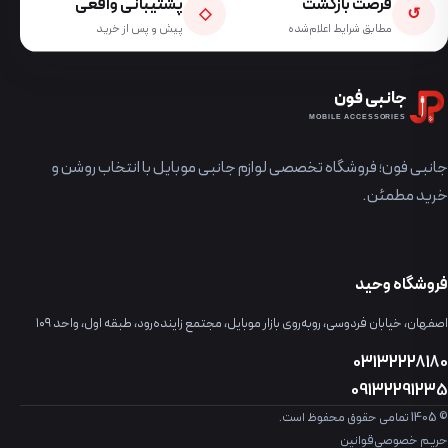
فرصت بازگشت
پشتیبانی واقعی
◇
↺
مطابق شرایط اعلام‌شده
پیش و پس از خرید
جانبی فون
MOBILE ACCESSORIES
جانبی فون؛ فروشگاه تخصصی لوازم جانبی موبایل با انتخاب روشن و
خرید مطمئن.
فروشگاه وحید
اصفهان، خیابان فردوسی، روبه‌روی بازار موبایل، مجتمع زاینده‌رود، طبقه اول، واحد ۱۰۹
03132228180
09132291235
© 1405 تمامی حقوق محفوظ است.
حریم خصوصی
قوانین