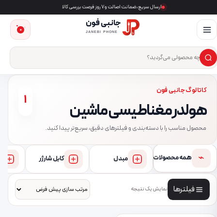
ارسال سریع، ضمانت اصالت و ۷ روز فرصت بررسی کالا
جانبی فون
0
JANEBI PHONE
×
ست‌وجوی محصول
کاتالوگ جانبی فون
1
هولدر مغناطیسی ماشین
محصول مناسب را با دسته‌بندی و فیلترهای دقیق، سریع‌تر پیدا کنید.
⌁
همه محصولات
مبدل
کابل شارژر
فیلترها
نمایش یک نتیجه