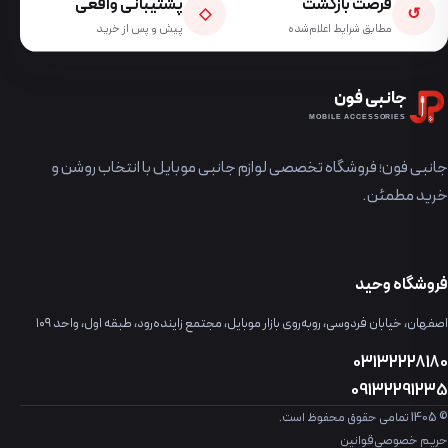
فرصت بازگشت
پشتیبانی واقعی
◇
↺
مطابق شرایط اعلام‌شده
پیش و پس از خرید
جانبی فون
MOBILE ACCESSORIES
جانبی فون؛ فروشگاه تخصصی لوازم جانبی موبایل با انتخاب روشن و
خرید مطمئن.
فروشگاه وحید
اصفهان، خیابان فردوسی، روبه‌روی بازار موبایل، مجتمع زاینده‌رود، طبقه اول، واحد ۱۰۹
03132228180
09132291235
© 1405 تمامی حقوق محفوظ است.
حریم خصوصی
قوانین