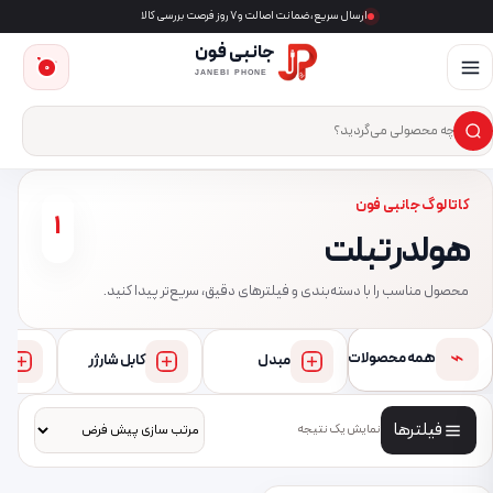
ارسال سریع، ضمانت اصالت و ۷ روز فرصت بررسی کالا
جانبی فون
0
JANEBI PHONE
×
ست‌وجوی محصول
کاتالوگ جانبی فون
1
هولدر تبلت
محصول مناسب را با دسته‌بندی و فیلترهای دقیق، سریع‌تر پیدا کنید.
⌁
همه محصولات
مبدل
کابل شارژر
فیلترها
نمایش یک نتیجه