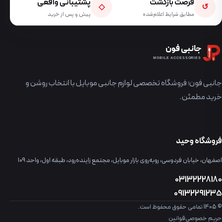
فرصت بازگشت
پشتیبانی واقعی
◇
↺
مطابق شرایط اعلام‌شده
پیش و پس از خرید
جانبی فون
MOBILE ACCESSORIES
جانبی فون؛ فروشگاه تخصصی لوازم جانبی موبایل با انتخاب روشن و
خرید مطمئن.
فروشگاه وحید
اصفهان، خیابان فردوسی، روبه‌روی بازار موبایل، مجتمع زاینده‌رود، طبقه اول، واحد ۱۰۹
03132228180
09132291235
© 1405 تمامی حقوق محفوظ است.
حریم خصوصی
قوانین