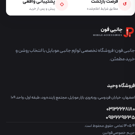
فرصت بازگشت
پشتیبانی واقعی
◇
↺
مطابق شرایط اعلام‌شده
پیش و پس از خرید
جانبی فون
MOBILE ACCESSORIES
جانبی فون؛ فروشگاه تخصصی لوازم جانبی موبایل با انتخاب روشن و
خرید مطمئن.
فروشگاه وحید
اصفهان، خیابان فردوسی، روبه‌روی بازار موبایل، مجتمع زاینده‌رود، طبقه اول، واحد ۱۰۹
03132228180
09132291235
© 1405 تمامی حقوق محفوظ است.
حریم خصوصی
قوانین