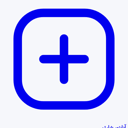
آداپتور شارژر