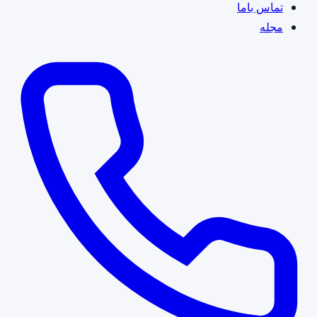
تماس باما
مجله