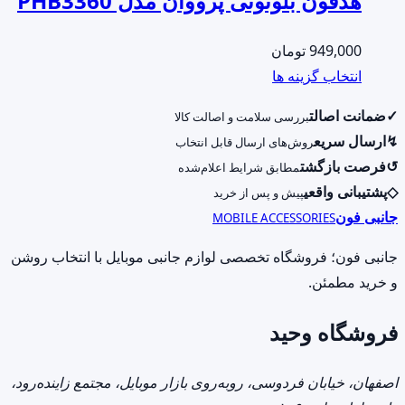
هدفون بلوتوثی پرووان مدل PHB3360
949,000
تومان
این
انتخاب گزینه ها
محصول
✓
ضمانت اصالت
بررسی سلامت و اصالت کالا
دارای
↯
ارسال سریع
روش‌های ارسال قابل انتخاب
انواع
↺
فرصت بازگشت
مطابق شرایط اعلام‌شده
مختلفی
◇
پشتیبانی واقعی
پیش و پس از خرید
می
جانبی فون
MOBILE ACCESSORIES
باشد.
گزینه
جانبی فون؛ فروشگاه تخصصی لوازم جانبی موبایل با انتخاب روشن
ها
و خرید مطمئن.
ممکن
فروشگاه وحید
است
در
صفحه
اصفهان، خیابان فردوسی، روبه‌روی بازار موبایل، مجتمع زاینده‌رود،
محصول