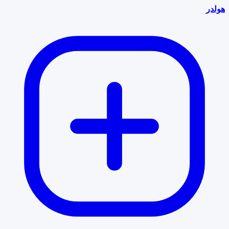
هولدر