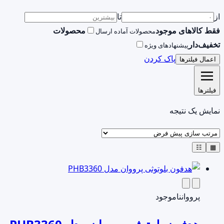
از
تا
فقط کالاهای موجود
محصولات
محصولات آماده ارسال
تخفیف‌دار
پیشنهادهای ویژه
پاک کردن
اعمال فیلترها
فیلترها
نمایش یک نتیجه
☷
▦
پرووان
ناموجود