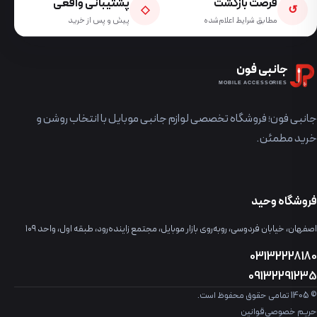
فرصت بازگشت
پشتیبانی واقعی
◇
↺
مطابق شرایط اعلام‌شده
پیش و پس از خرید
جانبی فون
MOBILE ACCESSORIES
جانبی فون؛ فروشگاه تخصصی لوازم جانبی موبایل با انتخاب روشن و
خرید مطمئن.
فروشگاه وحید
اصفهان، خیابان فردوسی، روبه‌روی بازار موبایل، مجتمع زاینده‌رود، طبقه اول، واحد ۱۰۹
03132228180
09132291235
© 1405 تمامی حقوق محفوظ است.
حریم خصوصی
قوانین