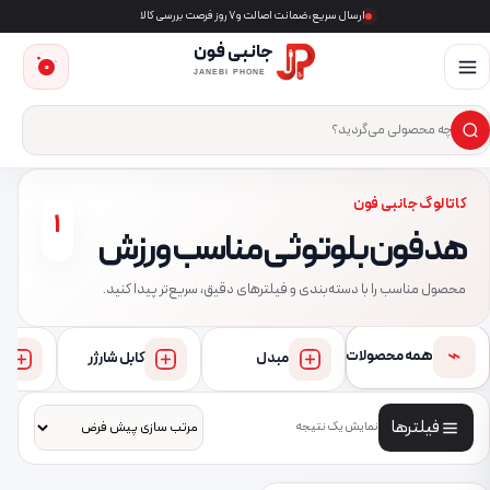
ارسال سریع، ضمانت اصالت و ۷ روز فرصت بررسی کالا
جانبی فون
0
JANEBI PHONE
×
ست‌وجوی محصول
کاتالوگ جانبی فون
1
هدفون بلوتوثی مناسب ورزش
محصول مناسب را با دسته‌بندی و فیلترهای دقیق، سریع‌تر پیدا کنید.
⌁
همه محصولات
مبدل
کابل شارژر
فیلترها
نمایش یک نتیجه