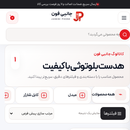
ارسال سریع، ضمانت اصالت و ۷ روز فرصت بررسی کالا
جانبی فون
0
JANEBI PHONE
×
ست‌وجوی محصول
کاتالوگ جانبی فون
1
هدست بلوتوثی با کیفیت
محصول مناسب را با دسته‌بندی و فیلترهای دقیق، سریع‌تر پیدا کنید.
⌁
همه محصولات
مبدل
کابل شارژر
فیلترها
نمایش یک نتیجه