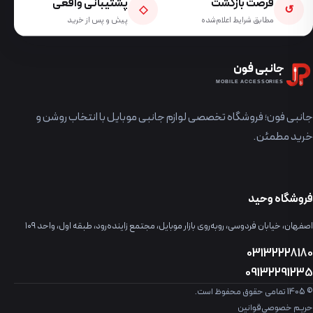
فرصت بازگشت
پشتیبانی واقعی
◇
↺
مطابق شرایط اعلام‌شده
پیش و پس از خرید
جانبی فون
MOBILE ACCESSORIES
جانبی فون؛ فروشگاه تخصصی لوازم جانبی موبایل با انتخاب روشن و
خرید مطمئن.
فروشگاه وحید
اصفهان، خیابان فردوسی، روبه‌روی بازار موبایل، مجتمع زاینده‌رود، طبقه اول، واحد ۱۰۹
03132228180
09132291235
© 1405 تمامی حقوق محفوظ است.
حریم خصوصی
قوانین