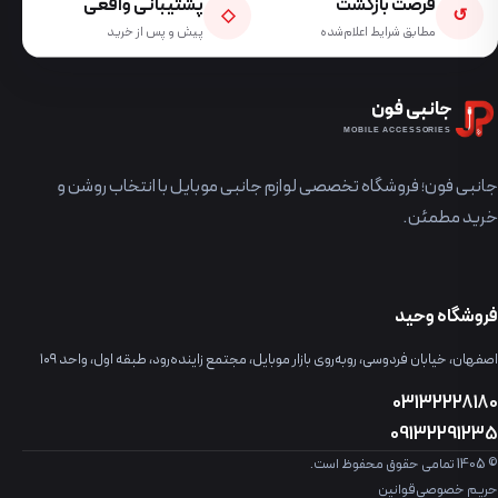
فرصت بازگشت
پشتیبانی واقعی
◇
↺
مطابق شرایط اعلام‌شده
پیش و پس از خرید
جانبی فون
MOBILE ACCESSORIES
جانبی فون؛ فروشگاه تخصصی لوازم جانبی موبایل با انتخاب روشن و
خرید مطمئن.
فروشگاه وحید
اصفهان، خیابان فردوسی، روبه‌روی بازار موبایل، مجتمع زاینده‌رود، طبقه اول، واحد ۱۰۹
03132228180
09132291235
© 1405 تمامی حقوق محفوظ است.
حریم خصوصی
قوانین