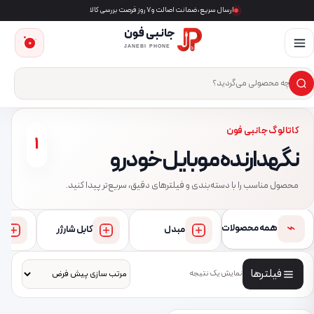
ارسال سریع، ضمانت اصالت و ۷ روز فرصت بررسی کالا
جانبی فون
0
JANEBI PHONE
×
ست‌وجوی محصول
کاتالوگ جانبی فون
1
نگهدارنده موبایل خودرو
محصول مناسب را با دسته‌بندی و فیلترهای دقیق، سریع‌تر پیدا کنید.
⌁
همه محصولات
مبدل
کابل شارژر
فیلترها
نمایش یک نتیجه