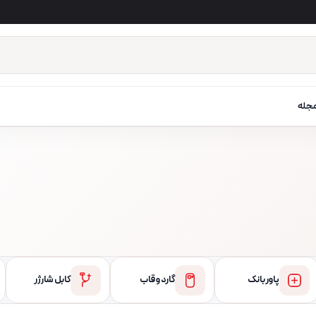
جله
پاور بانک
گارد و قاب
کابل شارژر