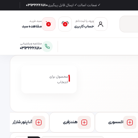
✓ ضمانت اصالت
✓ ارسال قابل پیگیری
03132228180
ورود یا ثبت‌نام
سبد خرید
0
0
حساب کاربری
مشاهده سبد
مشاوره و پشتیبانی
03132228180
1
محصول برای
انتخاب
اکسسوری
هندزفری
آداپتور شارژر