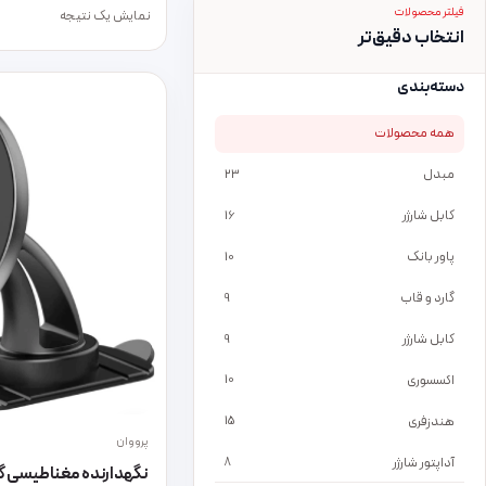
فیلتر محصولات
نمایش یک نتیجه
انتخاب دقیق‌تر
دسته‌بندی
همه محصولات
مبدل
23
کابل شارژر
16
پاور بانک
10
گارد و قاب
9
کابل شارژر
9
اکسسوری
10
هندزفری
15
پرووان
آداپتور شارژر
8
نگهدارنده مغناطیسی گ