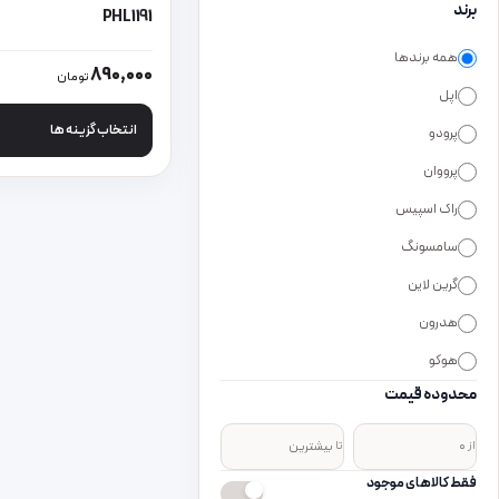
برند
PHL1191
همه برندها
این محصول دارای انواع
890,000
تومان
اپل
انتخاب گزینه ها
پرودو
پرووان
راک اسپیس
سامسونگ
گرین لاین
هدرون
هوکو
محدوده قیمت
از
تا
فقط کالاهای موجود