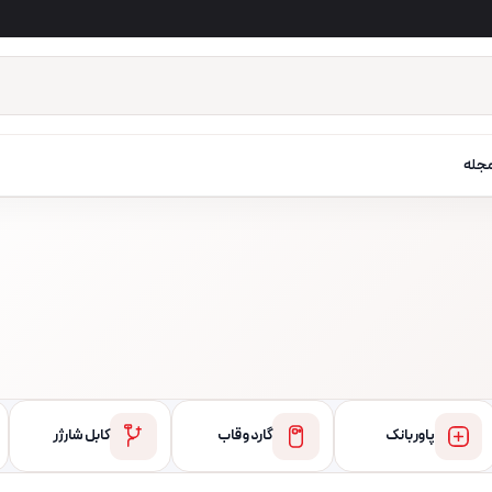
جله
پاور بانک
گارد و قاب
کابل شارژر