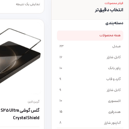
فیلتر محصولات
نمایش یک نتیجه
انتخاب دقیق‌تر
دسته‌بندی
همه محصولات
مبدل
23
کابل شارژر
16
پاور بانک
10
گارد و قاب
9
کابل شارژر
9
اکسسوری
10
گرین لاین
هندزفری
15
Crystal Shield
آداپتور شارژر
8