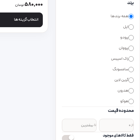
این محصول دارای انواع
برند
580,000
تومان
همه برندها
انتخاب گزینه ها
اپل
پرودو
پرووان
راک اسپیس
سامسونگ
گرین لاین
هدرون
هوکو
محدوده قیمت
از
تا
فقط کالاهای موجود