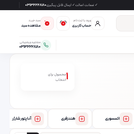
✓ ضمانت اصالت
✓ ارسال قابل پیگیری
03132228180
ورود یا ثبت‌نام
سبد خرید
0
0
حساب کاربری
مشاهده سبد
مشاوره و پشتیبانی
03132228180
1
محصول برای
انتخاب
اکسسوری
هندزفری
آداپتور شارژر