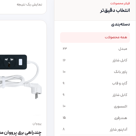
فیلتر محصولات
نمایش یک نتیجه
انتخاب دقیق‌تر
دسته‌بندی
همه محصولات
مبدل
23
کابل شارژر
16
پاور بانک
10
گارد و قاب
9
کابل شارژر
9
اکسسوری
10
هندزفری
15
پرووان
آداپتور شارژر
8
چندراهی برق پرووان مدل 615