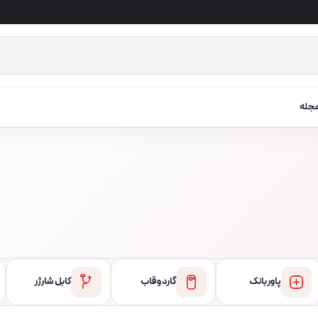
جله
پاور بانک
گارد و قاب
کابل شارژر