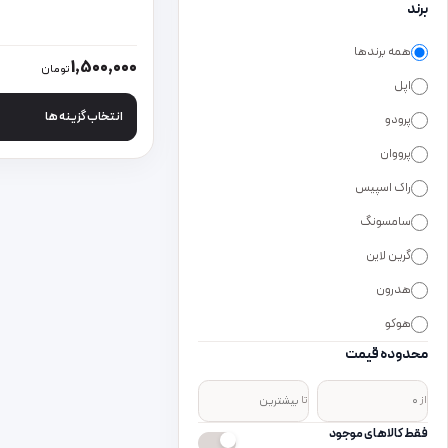
برند
همه برندها
این محصول دارای انواع
1,500,000
تومان
اپل
انتخاب گزینه ها
پرودو
پرووان
راک اسپیس
سامسونگ
گرین لاین
هدرون
هوکو
محدوده قیمت
از
تا
فقط کالاهای موجود