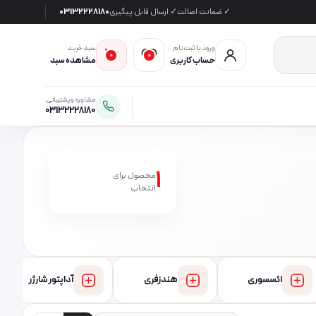
✓ ضمانت اصالت
✓ ارسال قابل پیگیری
03132228180
ورود یا ثبت‌نام
سبد خرید
0
0
حساب کاربری
مشاهده سبد
مشاوره و پشتیبانی
03132228180
1
محصول برای
انتخاب
اکسسوری
هندزفری
آداپتور شارژر