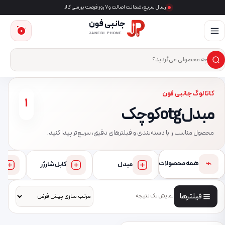
ارسال سریع، ضمانت اصالت و ۷ روز فرصت بررسی کالا
جانبی فون
0
JANEBI PHONE
×
ست‌وجوی محصول
کاتالوگ جانبی فون
1
مبدل otg کوچک
محصول مناسب را با دسته‌بندی و فیلترهای دقیق، سریع‌تر پیدا کنید.
⌁
همه محصولات
مبدل
کابل شارژر
فیلترها
نمایش یک نتیجه