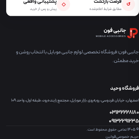
فرصت بازگشت
پشتیبانی واقعی
◇
↺
مطابق شرایط اعلام‌شده
پیش و پس از خرید
جانبی فون
MOBILE ACCESSORIES
جانبی فون؛ فروشگاه تخصصی لوازم جانبی موبایل با انتخاب روشن و
خرید مطمئن.
فروشگاه وحید
اصفهان، خیابان فردوسی، روبه‌روی بازار موبایل، مجتمع زاینده‌رود، طبقه اول، واحد ۱۰۹
03132228180
09132291235
© 1405 تمامی حقوق محفوظ است.
حریم خصوصی
قوانین