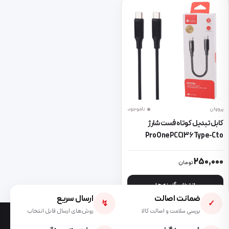
پرووان
ناموجود
کابل تبدیل کوتاه فست شارژ
ProOne PCC136 Type-C to
Type-C 60W 25cm
این محصول دارای انواع مختلفی می باشد. گزینه ها ممکن است در صفحه 
250,000
تومان
انتخاب گزینه ها
ضمانت اصالت
ارسال سریع
↯
✓
بررسی سلامت و اصالت کالا
روش‌های ارسال قابل انتخاب