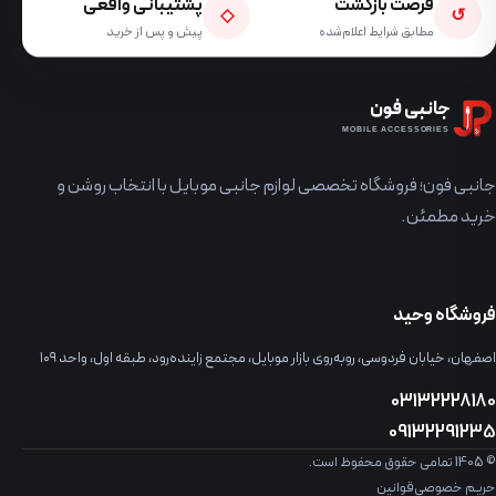
فرصت بازگشت
پشتیبانی واقعی
◇
↺
مطابق شرایط اعلام‌شده
پیش و پس از خرید
جانبی فون
MOBILE ACCESSORIES
جانبی فون؛ فروشگاه تخصصی لوازم جانبی موبایل با انتخاب روشن و
خرید مطمئن.
فروشگاه وحید
اصفهان، خیابان فردوسی، روبه‌روی بازار موبایل، مجتمع زاینده‌رود، طبقه اول، واحد ۱۰۹
03132228180
09132291235
© 1405 تمامی حقوق محفوظ است.
حریم خصوصی
قوانین