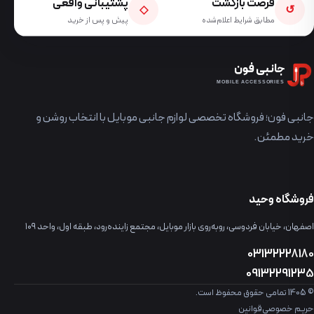
فرصت بازگشت
پشتیبانی واقعی
◇
↺
مطابق شرایط اعلام‌شده
پیش و پس از خرید
جانبی فون
MOBILE ACCESSORIES
جانبی فون؛ فروشگاه تخصصی لوازم جانبی موبایل با انتخاب روشن و
خرید مطمئن.
فروشگاه وحید
اصفهان، خیابان فردوسی، روبه‌روی بازار موبایل، مجتمع زاینده‌رود، طبقه اول، واحد ۱۰۹
03132228180
09132291235
© 1405 تمامی حقوق محفوظ است.
حریم خصوصی
قوانین