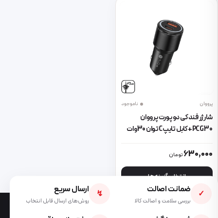
پرووان
ناموجود
شارژر فندکی دو پورت پرووان
PCG30+کابل تایپCتوان 30وات
این محصول دارای انواع مختلفی می باشد. گزینه ها ممکن است در صفحه 
630,000
تومان
انتخاب گزینه ها
ضمانت اصالت
ارسال سریع
↯
✓
بررسی سلامت و اصالت کالا
روش‌های ارسال قابل انتخاب