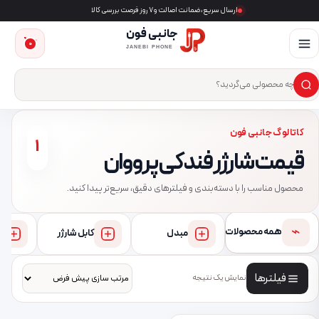
ارسال سریع، ضمانت اصالت و ۷ روز فرصت بررسی کالا
جانبی فون
0
JANEBI PHONE
×
ست‌وجوی محصول
کاتالوگ جانبی فون
1
قیمت شارژر فندکی پرووان
محصول مناسب را با دسته‌بندی و فیلترهای دقیق، سریع‌تر پیدا کنید.
⌁
همه محصولات
مبدل
کابل شارژر
فیلترها
نمایش یک نتیجه