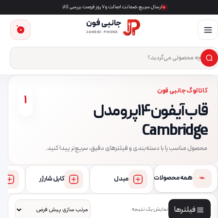
ارسال سریع، ضمانت اصالت و ۷ روز فرصت بررسی کالا
جانبی فون
0
JANEBI PHONE
×
ست‌وجوی محصول
کاتالوگ جانبی فون
1
قاب آیفون 14 پرو مدل
Cambridge
محصول مناسب را با دسته‌بندی و فیلترهای دقیق، سریع‌تر پیدا کنید.
⌁
همه محصولات
مبدل
کابل شارژر
فیلترها
نمایش یک نتیجه