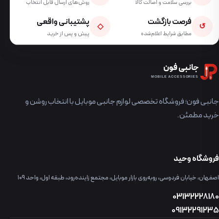
بررسی سلامت و اصالت کالا
روش‌های ارسال قابل انتخاب
فرصت بازگشت
پشتیبانی واقعی
◇
↺
مطابق شرایط اعلام‌شده
پیش و پس از خرید
جانبی فون
MOBILE ACCESSORIES
جانبی فون؛ فروشگاه تخصصی لوازم جانبی موبایل با انتخاب روشن و
خرید مطمئن.
فروشگاه وحید
اصفهان، خیابان فردوسی، روبه‌روی بازار موبایل، مجتمع زاینده‌رود، طبقه اول، واحد ۱۰۹
03132228180
09132291235