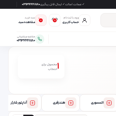
✓ ضمانت اصالت
✓ ارسال قابل پیگیری
03132228180
ورود یا ثبت‌نام
سبد خرید
0
0
حساب کاربری
مشاهده سبد
مشاوره و پشتیبانی
03132228180
1
محصول برای
انتخاب
اکسسوری
هندزفری
آداپتور شارژر