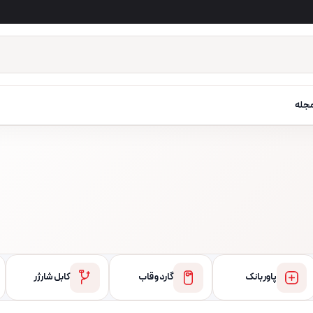
جله
پاور بانک
گارد و قاب
کابل شارژر