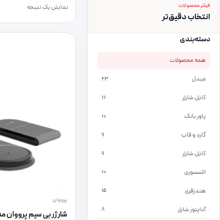
فیلتر محصولات
نمایش یک نتیجه
انتخاب دقیق‌تر
دسته‌بندی
همه محصولات
مبدل
23
کابل شارژر
16
پاور بانک
10
گارد و قاب
9
کابل شارژر
9
اکسسوری
10
هندزفری
15
پرووان
آداپتور شارژر
8
شارژر بی سیم پرووان مدل 825