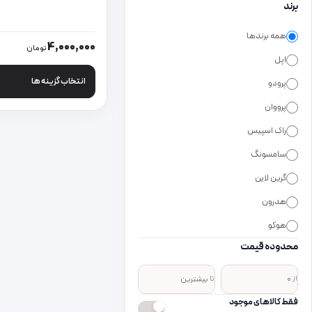
برند
همه برندها
این محصول دارای انواع
4,000,000
تومان
اپل
انتخاب گزینه ها
پرودو
پرووان
راک اسپیس
سامسونگ
گرین لاین
هدرون
هوکو
محدوده قیمت
از
تا
فقط کالاهای موجود