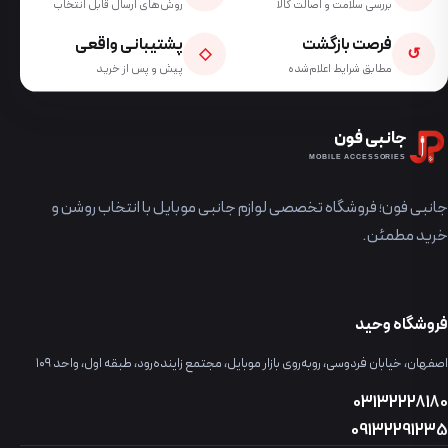
بررسی سلامت و اصالت کالا
روش‌های ارسال قابل انتخاب
فرصت بازگشت
پشتیبانی واقعی
◇
↺
مطابق شرایط اعلام‌شده
پیش و پس از خرید
جانبی فون
MOBILE ACCESSORIES
جانبی فون؛ فروشگاه تخصصی لوازم جانبی موبایل با انتخاب روشن و
خرید مطمئن.
فروشگاه وحید
اصفهان، خیابان فردوسی، روبه‌روی بازار موبایل، مجتمع زاینده‌رود، طبقه اول، واحد ۱۰۹
03132228180
09132291235