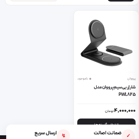
پرووان
ناموجود
شارژر بی سیم پرووان مدل
PWL825
این محصول دارای انواع مختلفی می باشد. گزینه ها ممکن است در صفحه 
4,000,000
تومان
انتخاب گزینه ها
ضمانت اصالت
ارسال سریع
↯
✓