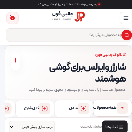
ارسال سریع، ضمانت اصالت و ۷ روز فرصت بررسی کالا
جانبی فون
0
JANEBI PHONE
×
ست‌وجوی محصول
کاتالوگ جانبی فون
1
شارژر وایرلس برای گوشی
هوشمند
محصول مناسب را با دسته‌بندی و فیلترهای دقیق، سریع‌تر پیدا کنید.
⌁
همه محصولات
مبدل
کابل شارژر
فیلترها
نمایش یک نتیجه