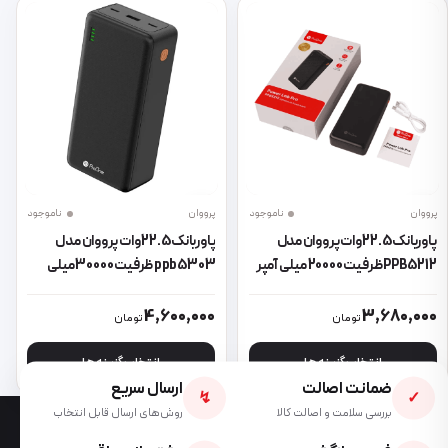
پرووان
ناموجود
پرووان
ناموجود
پاوربانک 22.5 وات پرووان مدل
پاوربانک 22.5 وات پرووان مدل
PPB5212 ظرفیت 20000 میلی آمپر
ppb5303 ظرفیت 30000 میلی
ساعت
آمپر ساعت (کپی)
این محصول دارای انواع مختلفی می باشد. گزینه ها ممکن است در صفحه 
این محصول دارای انواع مختلفی می 
4,600,000
3,680,000
تومان
تومان
انتخاب گزینه ها
انتخاب گزینه ها
ضمانت اصالت
ارسال سریع
↯
✓
بررسی سلامت و اصالت کالا
روش‌های ارسال قابل انتخاب