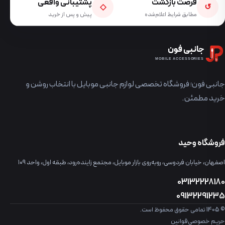
فرصت بازگشت
پشتیبانی واقعی
◇
↺
مطابق شرایط اعلام‌شده
پیش و پس از خرید
جانبی فون
MOBILE ACCESSORIES
جانبی فون؛ فروشگاه تخصصی لوازم جانبی موبایل با انتخاب روشن و
خرید مطمئن.
فروشگاه وحید
اصفهان، خیابان فردوسی، روبه‌روی بازار موبایل، مجتمع زاینده‌رود، طبقه اول، واحد ۱۰۹
03132228180
09132291235
© 1405 تمامی حقوق محفوظ است.
حریم خصوصی
قوانین