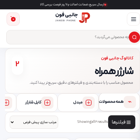
ارسال سریع، ضمانت اصالت و ۷ روز فرصت بررسی کالا
جانبی فون
0
JANEBI PHONE
×
ست‌وجوی محصول
کاتالوگ جانبی فون
2
شارژر همراه
محصول مناسب را با دسته‌بندی و فیلترهای دقیق، سریع‌تر پیدا کنید.
⌁
همه محصولات
مبدل
کابل شارژر
فیلترها
Showing all 2 results