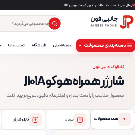
ارسال سریع، ضمانت اصالت و ۷ روز فرصت بررسی کالا
جانبی فون
×
جست‌وجوی محصول
JANEBI PHONE
دسته‌بندی محصولات
⌄
صفحه اصلی
فروشگاه
تماس باما
م
کاتالوگ جانبی فون
شارژر همراه هوکو J101A
محصول مناسب را با دسته‌بندی و فیلترهای دقیق، سریع‌تر پیدا کنید.
⌁
همه محصولات
مبدل
کابل شارژر