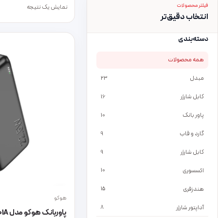
فیلتر محصولات
نمایش یک نتیجه
انتخاب دقیق‌تر
دسته‌بندی
همه محصولات
مبدل
23
کابل شارژر
16
پاور بانک
10
گارد و قاب
9
کابل شارژر
9
اکسسوری
10
هندزفری
15
هوکو
آداپتور شارژر
8