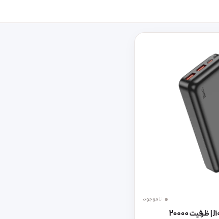
ناموجود
پاوربانک هوکو مدل J101A | ظرفیت 20000