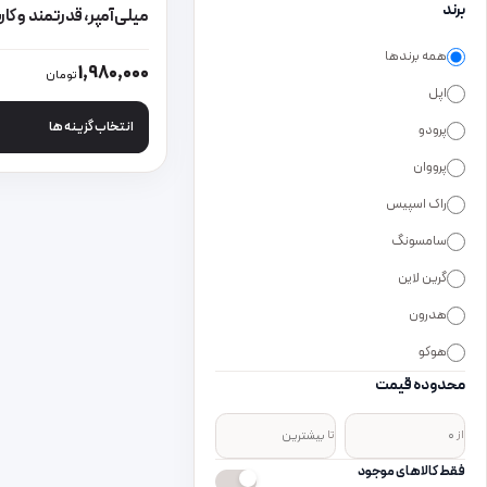
برند
میلی‌آمپر، قدرتمند و کار
همه برندها
این محصول دارای انواع
1,980,000
تومان
اپل
انتخاب گزینه ها
پرودو
پرووان
راک اسپیس
سامسونگ
گرین لاین
هدرون
هوکو
محدوده قیمت
از
تا
فقط کالاهای موجود