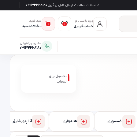
✓ ضمانت اصالت
✓ ارسال قابل پیگیری
03132228180
ورود یا ثبت‌نام
سبد خرید
0
0
حساب کاربری
مشاهده سبد
مشاوره و پشتیبانی
03132228180
1
محصول برای
انتخاب
اکسسوری
هندزفری
آداپتور شارژر