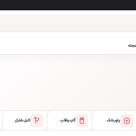
جله
پاور بانک
گارد و قاب
کابل شارژر