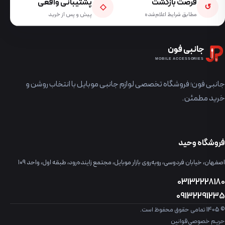
فرصت بازگشت
پشتیبانی واقعی
◇
↺
مطابق شرایط اعلام‌شده
پیش و پس از خرید
جانبی فون
MOBILE ACCESSORIES
جانبی فون؛ فروشگاه تخصصی لوازم جانبی موبایل با انتخاب روشن و
خرید مطمئن.
فروشگاه وحید
اصفهان، خیابان فردوسی، روبه‌روی بازار موبایل، مجتمع زاینده‌رود، طبقه اول، واحد ۱۰۹
03132228180
09132291235
© 1405 تمامی حقوق محفوظ است.
حریم خصوصی
قوانین