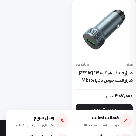
هوکو
ناموجود
شارژر فندکی هوکو Z49A QC3.0 |
شارژر فست خودرو با کابل Micro
USB
این محصول دارای انواع مختلفی می باشد. گزینه ها ممکن است در صفحه 
407,000
تومان
انتخاب گزینه ها
ضمانت اصالت
ارسال سریع
↯
✓
بررسی سلامت و اصالت کالا
روش‌های ارسال قابل انتخاب