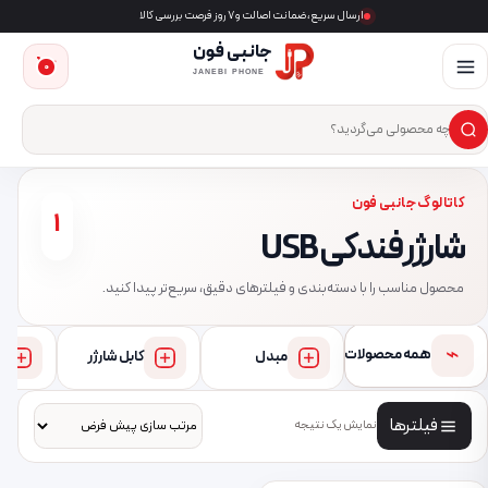
ارسال سریع، ضمانت اصالت و ۷ روز فرصت بررسی کالا
جانبی فون
0
JANEBI PHONE
×
ست‌وجوی محصول
کاتالوگ جانبی فون
1
شارژر فندکی USB
محصول مناسب را با دسته‌بندی و فیلترهای دقیق، سریع‌تر پیدا کنید.
⌁
همه محصولات
مبدل
کابل شارژر
فیلترها
نمایش یک نتیجه