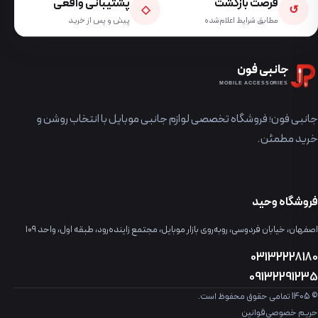
فرصت بازگشت
پشتیبانی واقعی
◇
↺
مطابق شرایط اعلام‌شده
پیش و پس از خرید
جانبی فون
MOBILE ACCESSORIES
جانبی فون؛ فروشگاه تخصصی لوازم جانبی موبایل با انتخاب روشن و
خرید مطمئن.
فروشگاه وحید
اصفهان، خیابان فردوسی، روبه‌روی بازار موبایل، مجتمع زاینده‌رود، طبقه اول، واحد ۱۰۹
03132228180
09132291235
© 1405 تمامی حقوق محفوظ است.
حریم خصوصی
قوانین