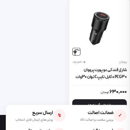
پرووان
ناموجود
شارژر فندکی دو پورت پرووان
PCG30+کابل تایپCتوان 30وات
این محصول دارای انواع مختلفی می باشد. گزینه ها ممکن است در صفحه 
630,000
تومان
انتخاب گزینه ها
ضمانت اصالت
ارسال سریع
↯
✓
بررسی سلامت و اصالت کالا
روش‌های ارسال قابل انتخاب