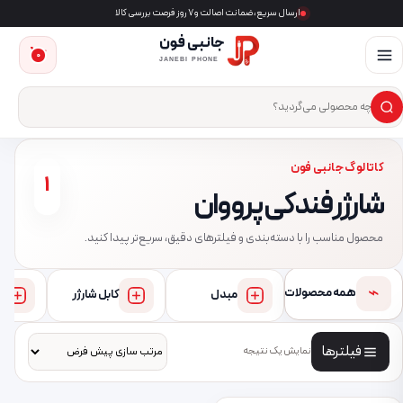
ارسال سریع، ضمانت اصالت و ۷ روز فرصت بررسی کالا
جانبی فون
0
JANEBI PHONE
×
ست‌وجوی محصول
کاتالوگ جانبی فون
1
شارژر فندکی پرووان
محصول مناسب را با دسته‌بندی و فیلترهای دقیق، سریع‌تر پیدا کنید.
⌁
همه محصولات
مبدل
کابل شارژر
فیلترها
نمایش یک نتیجه