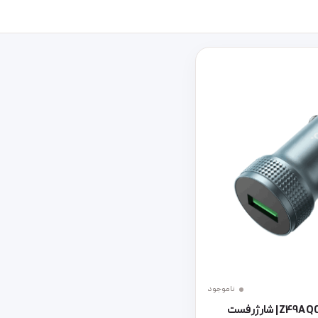
ناموجود
شارژر فندکی هوکو Z49A QC3.0 | شارژر فست