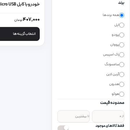
برند
خودرو با کابل Micro USB
همه برندها
این محصول دارای انواع
407,000
تومان
اپل
انتخاب گزینه ها
پرودو
پرووان
راک اسپیس
سامسونگ
گرین لاین
هدرون
هوکو
محدوده قیمت
از
تا
فقط کالاهای موجود