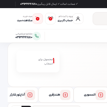
✓ ضمانت اصالت
✓ ارسال قابل پیگیری
03132228180
ورود یا ثبت‌نام
سبد خرید
0
0
حساب کاربری
مشاهده سبد
مشاوره و پشتیبانی
03132228180
1
محصول برای
انتخاب
اکسسوری
هندزفری
آداپتور شارژر