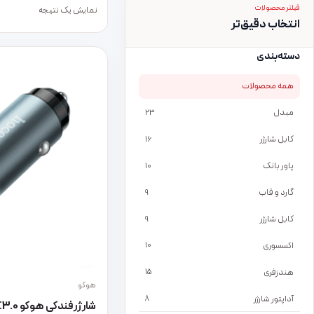
فیلتر محصولات
نمایش یک نتیجه
انتخاب دقیق‌تر
دسته‌بندی
همه محصولات
مبدل
23
کابل شارژر
16
پاور بانک
10
گارد و قاب
9
کابل شارژر
9
اکسسوری
10
هندزفری
15
هوکو
آداپتور شارژر
8