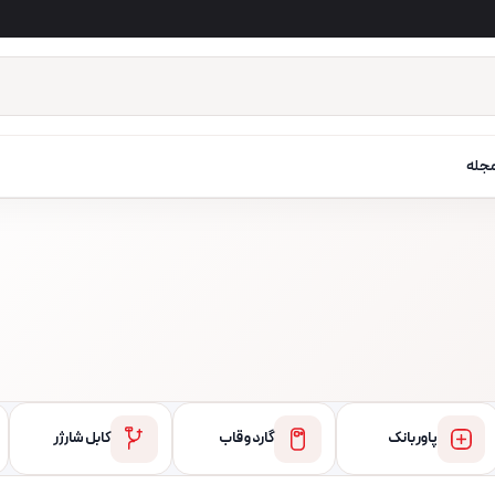
جله
پاور بانک
گارد و قاب
کابل شارژر