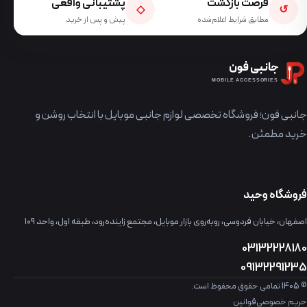
فرصت بازگشت
پشتیبانی واقعی
◇
↺
مطابق شرایط اعلام‌شده
پیش و پس از خرید
جانبی فون
MOBILE ACCESSORIES
جانبی فون؛ فروشگاه تخصصی لوازم جانبی موبایل با انتخاب روشن و
خرید مطمئن.
فروشگاه وحید
اصفهان، خیابان فردوسی، روبه‌روی بازار موبایل، مجتمع زاینده‌رود، طبقه اول، واحد ۱۰۹
03132228180
09132291235
© 1405 تمامی حقوق محفوظ است.
حریم خصوصی
قوانین