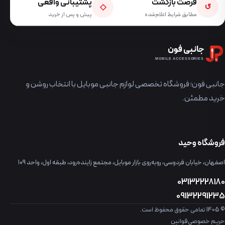
فرصت بازگشت
پشتیبانی واقعی
◇
↺
مطابق شرایط اعلام‌شده
پیش و پس از خرید
جانبی فون
MOBILE ACCESSORIES
جانبی فون؛ فروشگاه تخصصی لوازم جانبی موبایل با انتخاب روشن و
خرید مطمئن.
فروشگاه وحید
اصفهان، خیابان فردوسی، روبه‌روی بازار موبایل، مجتمع زاینده‌رود، طبقه اول، واحد ۱۰۹
03132228180
09132291235
© 1405 تمامی حقوق محفوظ است.
حریم خصوصی
قوانین