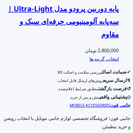
پایه دوربین پرودو مدل Ultra-Light |
سه‌پایه آلومینیومی حرفه‌ای سبک و
مقاوم
2,800,000
تومان
این
انتخاب گزینه ها
محصول
✓
ضمانت اصالت
بررسی سلامت و اصالت کالا
دارای
↯
ارسال سریع
روش‌های ارسال قابل انتخاب
انواع
↺
فرصت بازگشت
مطابق شرایط اعلام‌شده
مختلفی
◇
پشتیبانی واقعی
پیش و پس از خرید
می
جانبی فون
MOBILE ACCESSORIES
باشد.
گزینه
جانبی فون؛ فروشگاه تخصصی لوازم جانبی موبایل با انتخاب روشن
ها
و خرید مطمئن.