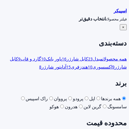
اسپیکر
انتخاب دقیق‌تر
فیلتر محصولات
×
دسته‌بندی
همه محصولات
مبدل
کابل شارژر
پاور بانک
گارد و قاب
کابل
9
10
16
23
شارژر
اکسسوری
هندزفری
آداپتور شارژر
8
15
10
9
برند
همه برندها
اپل
پرودو
پرووان
راک اسپیس
سامسونگ
گرین لاین
هدرون
هوکو
محدوده قیمت