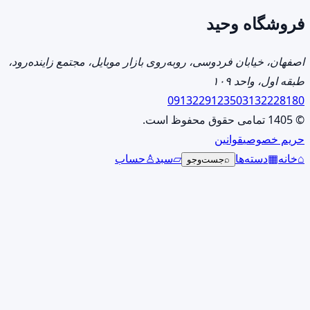
ممکن
فروشگاه وحید
است
در
صفحه
اصفهان، خیابان فردوسی، روبه‌روی بازار موبایل، مجتمع زاینده‌رود،
محصول
طبقه اول، واحد ۱۰۹
انتخاب
09132291235
03132228180
شوند
© 1405 تمامی حقوق محفوظ است.
حریم خصوصی
قوانین
⌂
خانه
▦
دسته‌ها
▱
سبد
♙
حساب
⌕
جست‌وجو