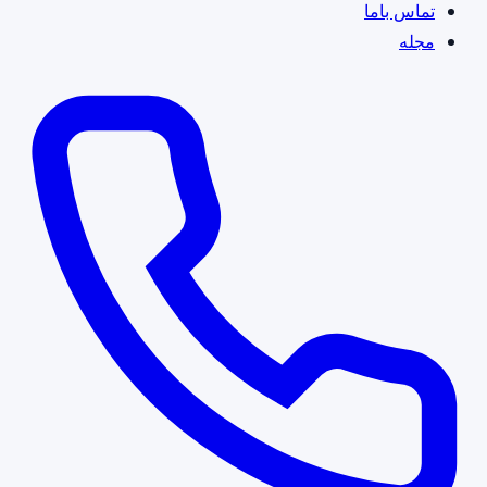
تماس باما
مجله