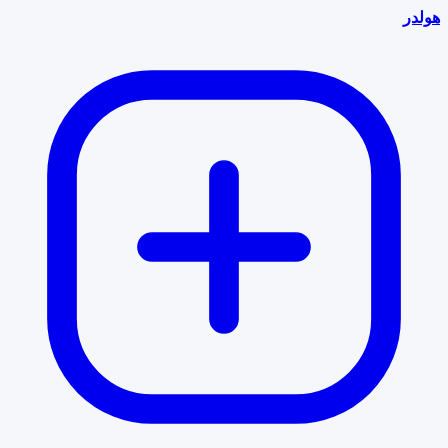
هولدر