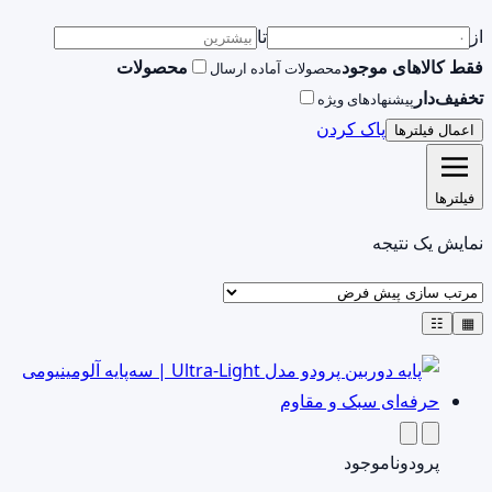
از
تا
فقط کالاهای موجود
محصولات
محصولات آماده ارسال
تخفیف‌دار
پیشنهادهای ویژه
پاک کردن
اعمال فیلترها
فیلترها
نمایش یک نتیجه
☷
▦
پرودو
ناموجود