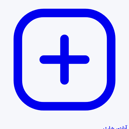
آداپتور شارژر