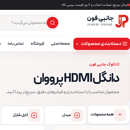
ارسال سریع، ضمانت اصالت و ۷ روز فرصت بررسی کالا
جانبی فون
×
جست‌وجوی محصول
JANEBI PHONE
دسته‌بندی محصولات
⌄
صفحه اصلی
فروشگاه
تماس باما
م
کاتالوگ جانبی فون
دانگل HDMI پرووان
محصول مناسب را با دسته‌بندی و فیلترهای دقیق، سریع‌تر پیدا کنید.
⌁
همه محصولات
مبدل
کابل شارژر