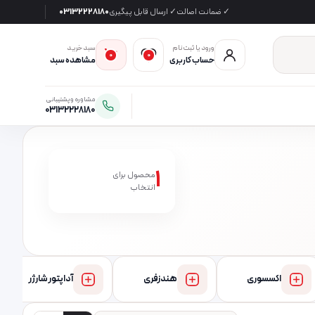
✓ ضمانت اصالت
✓ ارسال قابل پیگیری
03132228180
ورود یا ثبت‌نام
سبد خرید
0
0
حساب کاربری
مشاهده سبد
مشاوره و پشتیبانی
03132228180
1
محصول برای
انتخاب
اکسسوری
هندزفری
آداپتور شارژر