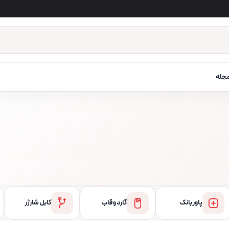
جله
پاور بانک
گارد و قاب
کابل شارژر