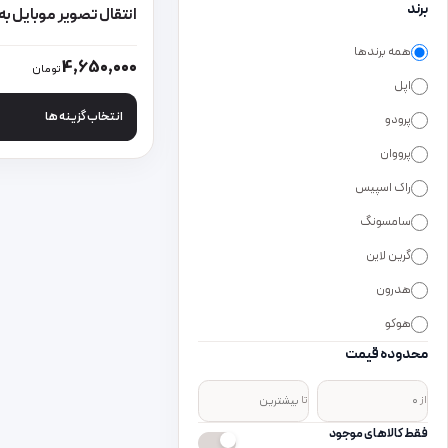
برند
HD
همه برندها
این محصول دارای انواع
4,650,000
تومان
اپل
انتخاب گزینه ها
پرودو
پرووان
راک اسپیس
سامسونگ
گرین لاین
هدرون
هوکو
محدوده قیمت
از
تا
فقط کالاهای موجود