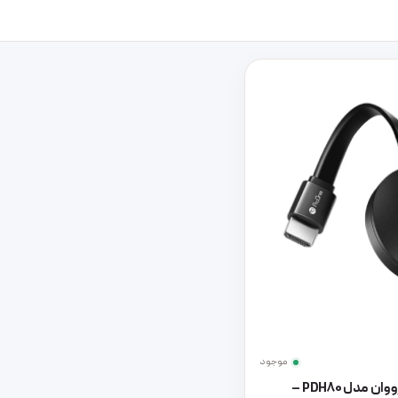
موجود
دانگل HDMI وایرلس پرووان مدل PDH80 –