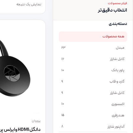
فیلتر محصولات
نمایش یک نتیجه
انتخاب دقیق‌تر
دسته‌بندی
همه محصولات
مبدل
23
کابل شارژر
16
پاور بانک
10
گارد و قاب
9
کابل شارژر
9
اکسسوری
10
هندزفری
15
پرووان
آداپتور شارژر
8