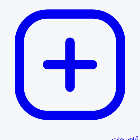
آداپتور شارژر