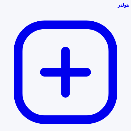
هولدر