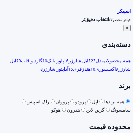
اسپیکر
انتخاب دقیق‌تر
فیلتر محصولات
×
دسته‌بندی
همه محصولات
مبدل
کابل شارژر
پاور بانک
گارد و قاب
کابل
9
10
16
23
شارژر
اکسسوری
هندزفری
آداپتور شارژر
8
15
10
9
برند
همه برندها
اپل
پرودو
پرووان
راک اسپیس
سامسونگ
گرین لاین
هدرون
هوکو
محدوده قیمت