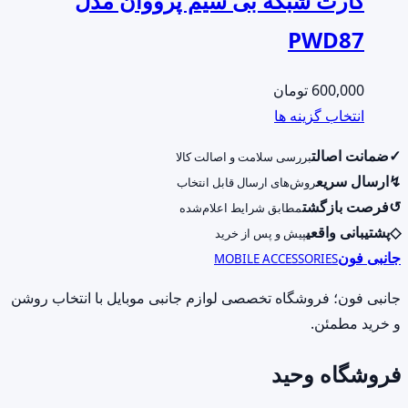
کارت شبکه بی سیم پرووان مدل
PWD87
600,000
تومان
این
انتخاب گزینه ها
محصول
✓
ضمانت اصالت
بررسی سلامت و اصالت کالا
دارای
↯
ارسال سریع
روش‌های ارسال قابل انتخاب
انواع
↺
فرصت بازگشت
مطابق شرایط اعلام‌شده
مختلفی
◇
پشتیبانی واقعی
پیش و پس از خرید
می
جانبی فون
MOBILE ACCESSORIES
باشد.
گزینه
جانبی فون؛ فروشگاه تخصصی لوازم جانبی موبایل با انتخاب روشن
ها
و خرید مطمئن.
ممکن
فروشگاه وحید
است
در