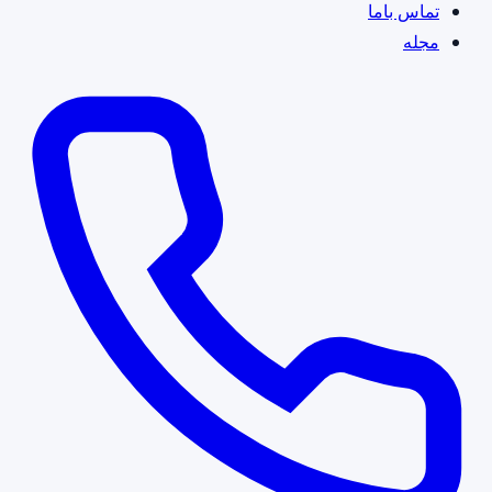
تماس باما
مجله