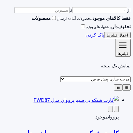
از
تا
فقط کالاهای موجود
محصولات
محصولات آماده ارسال
تخفیف‌دار
پیشنهادهای ویژه
پاک کردن
اعمال فیلترها
فیلترها
نمایش یک نتیجه
☷
▦
پرووان
موجود