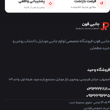
فرصت بازگشت
پشتیبانی واقعی
◇
↺
مطابق شرایط اعلام‌شده
پیش و پس از خرید
جانبی فون
MOBILE ACCESSORIES
جانبی فون؛ فروشگاه تخصصی لوازم جانبی موبایل با انتخاب روشن و
خرید مطمئن.
فروشگاه وحید
اصفهان، خیابان فردوسی، روبه‌روی بازار موبایل، مجتمع زاینده‌رود، طبقه اول، واحد ۱۰۹
03132228180
09132291235
© 1405 تمامی حقوق محفوظ است.
حریم خصوصی
قوانین