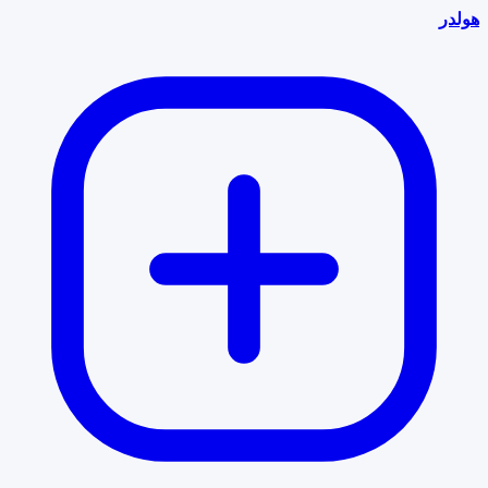
هولدر