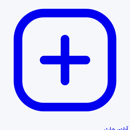
آداپتور شارژر