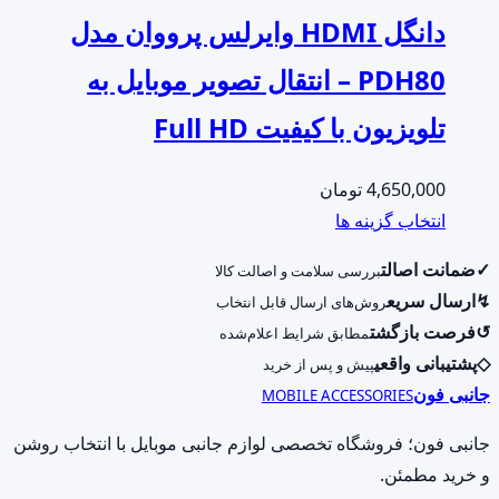
دانگل HDMI وایرلس پرووان مدل
PDH80 – انتقال تصویر موبایل به
تلویزیون با کیفیت Full HD
4,650,000
تومان
این
انتخاب گزینه ها
محصول
✓
ضمانت اصالت
بررسی سلامت و اصالت کالا
دارای
↯
ارسال سریع
روش‌های ارسال قابل انتخاب
انواع
↺
فرصت بازگشت
مطابق شرایط اعلام‌شده
مختلفی
◇
پشتیبانی واقعی
پیش و پس از خرید
می
جانبی فون
MOBILE ACCESSORIES
باشد.
گزینه
جانبی فون؛ فروشگاه تخصصی لوازم جانبی موبایل با انتخاب روشن
ها
و خرید مطمئن.