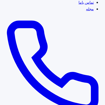
تماس باما
مجله