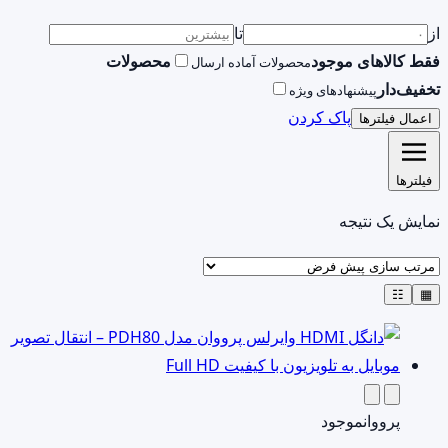
از
تا
فقط کالاهای موجود
محصولات
محصولات آماده ارسال
تخفیف‌دار
پیشنهادهای ویژه
پاک کردن
اعمال فیلترها
فیلترها
نمایش یک نتیجه
☷
▦
پرووان
موجود