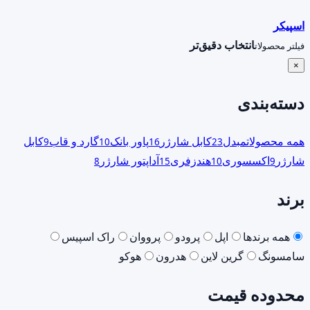
اسپیکر
انتخاب دقیق‌تر
فیلتر محصولات
×
دسته‌بندی
همه محصولات
مبدل
کابل شارژر
پاور بانک
گارد و قاب
کابل
9
10
16
23
شارژر
اکسسوری
هندزفری
آداپتور شارژر
8
15
10
9
برند
همه برندها
اپل
پرودو
پرووان
راک اسپیس
سامسونگ
گرین لاین
هدرون
هوکو
محدوده قیمت