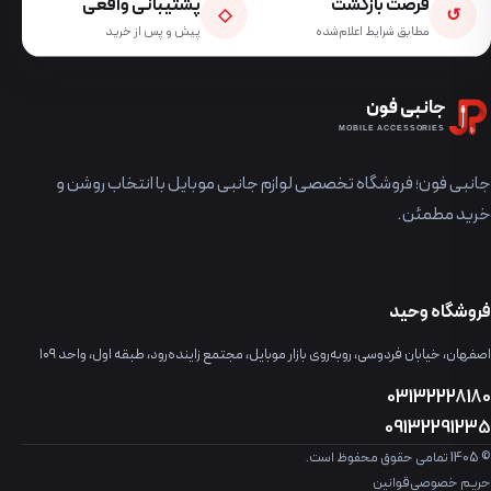
فرصت بازگشت
پشتیبانی واقعی
◇
↺
مطابق شرایط اعلام‌شده
پیش و پس از خرید
جانبی فون
MOBILE ACCESSORIES
جانبی فون؛ فروشگاه تخصصی لوازم جانبی موبایل با انتخاب روشن و
خرید مطمئن.
فروشگاه وحید
اصفهان، خیابان فردوسی، روبه‌روی بازار موبایل، مجتمع زاینده‌رود، طبقه اول، واحد ۱۰۹
03132228180
09132291235
© 1405 تمامی حقوق محفوظ است.
حریم خصوصی
قوانین