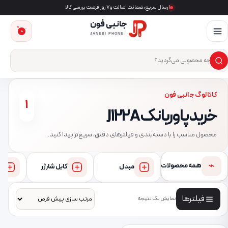
ارسال سریع، ضمانت اصالت و ۷ روز فرصت بررسی کالا
جانبی فون
0
JANEBI PHONE
×
ست‌وجوی محصول
کاتالوگ جانبی فون
1
خرید پاوربانک J122A
محصول مناسب را با دسته‌بندی و فیلترهای دقیق، سریع‌تر پیدا کنید.
⌁
همه محصولات
مبدل
کابل شارژر
فیلترها
نمایش یک نتیجه