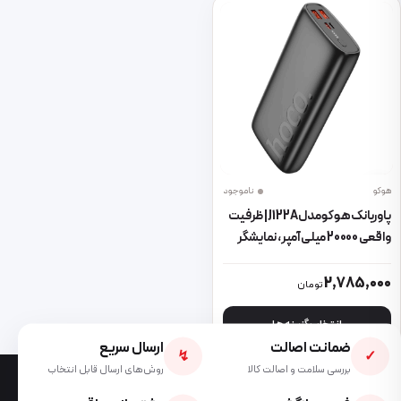
هوکو
ناموجود
پاوربانک هوکو مدل J122A | ظرفیت
واقعی 20000 میلی‌آمپر، نمایشگر
LED و دو خروجی USB
این محصول دارای انواع مختلفی می باشد. گزینه ها ممکن است در صفحه 
2,785,000
تومان
انتخاب گزینه ها
ضمانت اصالت
ارسال سریع
↯
✓
بررسی سلامت و اصالت کالا
روش‌های ارسال قابل انتخاب