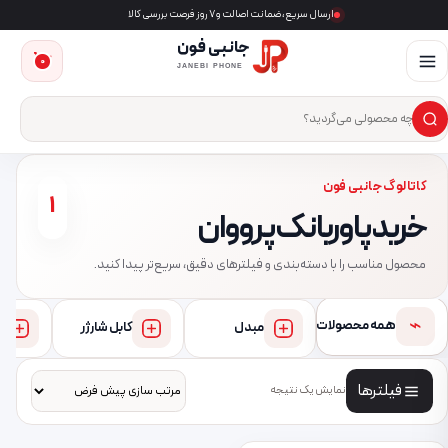
ارسال سریع، ضمانت اصالت و ۷ روز فرصت بررسی کالا
جانبی فون
0
JANEBI PHONE
×
ست‌وجوی محصول
کاتالوگ جانبی فون
1
خرید پاوربانک پرووان
محصول مناسب را با دسته‌بندی و فیلترهای دقیق، سریع‌تر پیدا کنید.
⌁
همه محصولات
مبدل
کابل شارژر
فیلترها
نمایش یک نتیجه