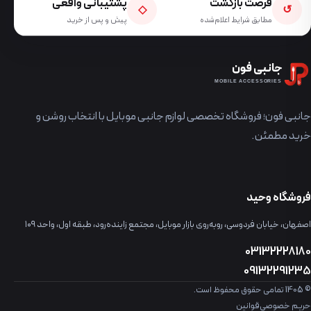
فرصت بازگشت
پشتیبانی واقعی
◇
↺
مطابق شرایط اعلام‌شده
پیش و پس از خرید
جانبی فون
MOBILE ACCESSORIES
جانبی فون؛ فروشگاه تخصصی لوازم جانبی موبایل با انتخاب روشن و
خرید مطمئن.
فروشگاه وحید
اصفهان، خیابان فردوسی، روبه‌روی بازار موبایل، مجتمع زاینده‌رود، طبقه اول، واحد ۱۰۹
03132228180
09132291235
© 1405 تمامی حقوق محفوظ است.
حریم خصوصی
قوانین