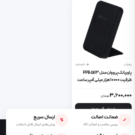
پرووان
ناموجود
پاوربانک پرووان مدل PPB5113
ظرفیت 10000 هزار میلی آمپر ساعت
این محصول دارای انواع مختلفی می باشد. گزینه ها ممکن است در صفحه 
3,600,000
تومان
انتخاب گزینه ها
ضمانت اصالت
ارسال سریع
↯
✓
بررسی سلامت و اصالت کالا
روش‌های ارسال قابل انتخاب