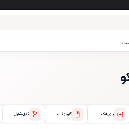
جله
و
پاور بانک
گارد و قاب
کابل شارژر