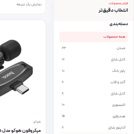
فیلتر محصولات
نمایش یک نتیجه
انتخاب دقیق‌تر
دسته‌بندی
همه محصولات
مبدل
23
کابل شارژر
16
پاور بانک
10
گارد و قاب
9
کابل شارژر
9
اکسسوری
10
هندزفری
15
هوکو
آداپتور شارژر
8