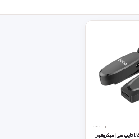
ناموجود
میکروفون هوکو مدل L15 تایپ سی | میکروفون