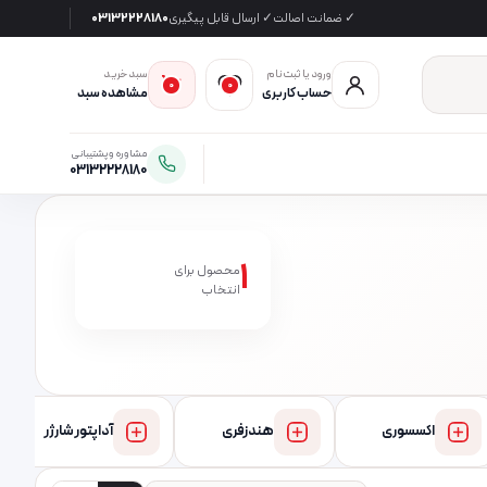
✓ ضمانت اصالت
✓ ارسال قابل پیگیری
03132228180
ورود یا ثبت‌نام
سبد خرید
0
0
حساب کاربری
مشاهده سبد
مشاوره و پشتیبانی
03132228180
1
محصول برای
انتخاب
اکسسوری
هندزفری
آداپتور شارژر