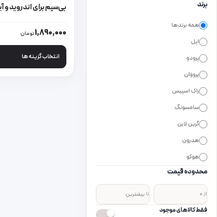
برند
بی‌سیم برای اندروید و آیفون
همه برندها
این محصول دارای انواع
1,890,000
تومان
اپل
انتخاب گزینه ها
پرودو
پرووان
راک اسپیس
سامسونگ
گرین لاین
هدرون
هوکو
محدوده قیمت
از
تا
فقط کالاهای موجود