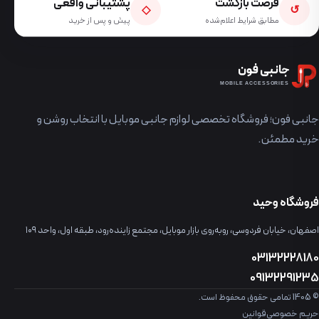
فرصت بازگشت
پشتیبانی واقعی
◇
↺
مطابق شرایط اعلام‌شده
پیش و پس از خرید
جانبی فون
MOBILE ACCESSORIES
جانبی فون؛ فروشگاه تخصصی لوازم جانبی موبایل با انتخاب روشن و
خرید مطمئن.
فروشگاه وحید
اصفهان، خیابان فردوسی، روبه‌روی بازار موبایل، مجتمع زاینده‌رود، طبقه اول، واحد ۱۰۹
03132228180
09132291235
© 1405 تمامی حقوق محفوظ است.
حریم خصوصی
قوانین