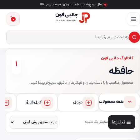
ارسال سریع، ضمانت اصالت و ۷ روز فرصت بررسی کالا
جانبی فون
0
JANEBI PHONE
×
ست‌وجوی محصول
کاتالوگ جانبی فون
1
حافظه
محصول مناسب را با دسته‌بندی و فیلترهای دقیق، سریع‌تر پیدا کنید.
⌁
همه محصولات
مبدل
کابل شارژر
فیلترها
نمایش یک نتیجه