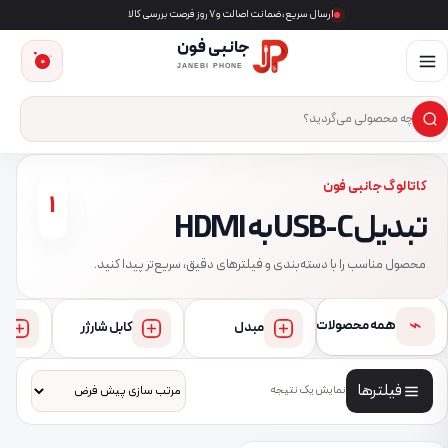
ارسال سریع، ضمانت اصالت و ۷ روز فرصت بررسی کالا
جانبی فون
0
JANEBI PHONE
×
ست‌وجوی محصول
کاتالوگ جانبی فون
1
تبدیل USB-C به HDMI
محصول مناسب را با دسته‌بندی و فیلترهای دقیق، سریع‌تر پیدا کنید.
⌁
همه محصولات
مبدل
کابل شارژر
فیلترها
نمایش یک نتیجه