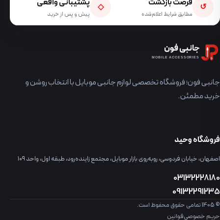
فرصت بازگشت
پشتیبانی واقعی
◇
↺
مطابق شرایط اعلام‌شده
پیش و پس از خرید
جانبی فون
MOBILE ACCESSORIES
جانبی فون؛ فروشگاه تخصصی لوازم جانبی موبایل با انتخاب روشن و
خرید مطمئن.
فروشگاه وحید
اصفهان، خیابان فردوسی، روبه‌روی بازار موبایل، مجتمع زاینده‌رود، طبقه اول، واحد ۱۰۹
03132228180
09132291235
© 1405 تمامی حقوق محفوظ است.
حریم خصوصی
قوانین