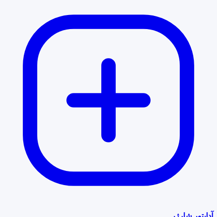
آداپتور شارژر