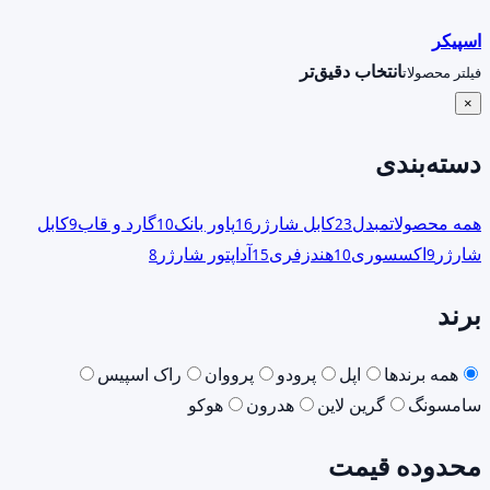
اسپیکر
انتخاب دقیق‌تر
فیلتر محصولات
×
دسته‌بندی
همه محصولات
مبدل
کابل شارژر
پاور بانک
گارد و قاب
کابل
9
10
16
23
شارژر
اکسسوری
هندزفری
آداپتور شارژر
8
15
10
9
برند
همه برندها
اپل
پرودو
پرووان
راک اسپیس
سامسونگ
گرین لاین
هدرون
هوکو
محدوده قیمت