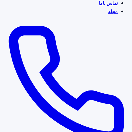
تماس باما
مجله