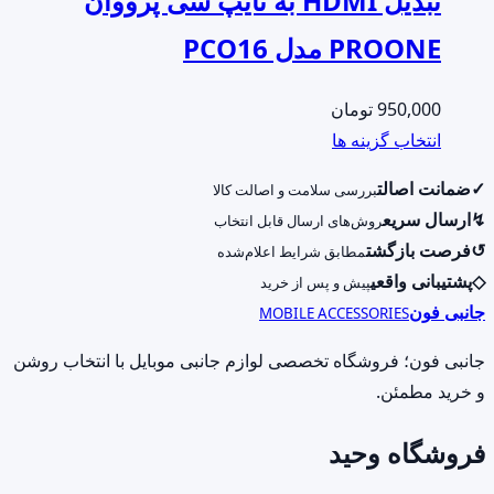
تبدیل HDMI به تایپ سی پرووان
PROONE مدل PCO16
950,000
تومان
این
انتخاب گزینه ها
محصول
✓
ضمانت اصالت
بررسی سلامت و اصالت کالا
دارای
↯
ارسال سریع
روش‌های ارسال قابل انتخاب
انواع
↺
فرصت بازگشت
مطابق شرایط اعلام‌شده
مختلفی
◇
پشتیبانی واقعی
پیش و پس از خرید
می
جانبی فون
MOBILE ACCESSORIES
باشد.
گزینه
جانبی فون؛ فروشگاه تخصصی لوازم جانبی موبایل با انتخاب روشن
ها
و خرید مطمئن.
ممکن
فروشگاه وحید
است
در