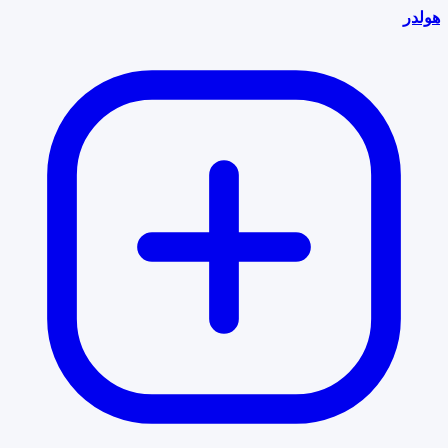
هولدر