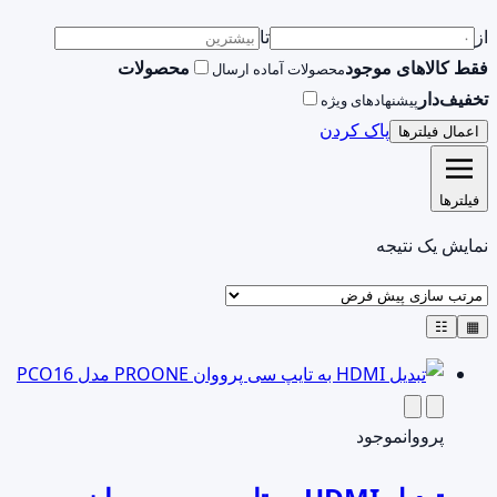
از
تا
فقط کالاهای موجود
محصولات
محصولات آماده ارسال
تخفیف‌دار
پیشنهادهای ویژه
پاک کردن
اعمال فیلترها
فیلترها
نمایش یک نتیجه
☷
▦
پرووان
موجود