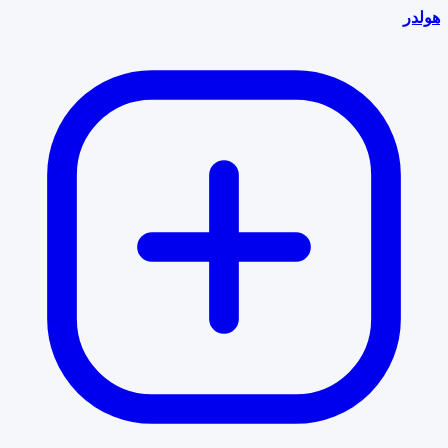
هولدر