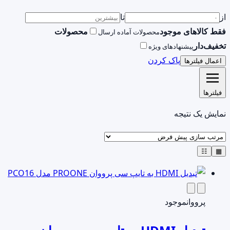
از
تا
فقط کالاهای موجود
محصولات
محصولات آماده ارسال
تخفیف‌دار
پیشنهادهای ویژه
پاک کردن
اعمال فیلترها
فیلترها
نمایش یک نتیجه
☷
▦
پرووان
موجود