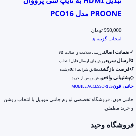
تبدیل HDMI به تایپ سی پرووان
PROONE مدل PCO16
950,000
تومان
این
انتخاب گزینه ها
محصول
✓
ضمانت اصالت
بررسی سلامت و اصالت کالا
دارای
↯
ارسال سریع
روش‌های ارسال قابل انتخاب
انواع
↺
فرصت بازگشت
مطابق شرایط اعلام‌شده
مختلفی
◇
پشتیبانی واقعی
پیش و پس از خرید
می
جانبی فون
MOBILE ACCESSORIES
باشد.
گزینه
جانبی فون؛ فروشگاه تخصصی لوازم جانبی موبایل با انتخاب روشن
ها
و خرید مطمئن.
ممکن
فروشگاه وحید
است
در