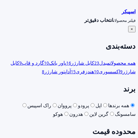
اسپیکر
انتخاب دقیق‌تر
فیلتر محصولات
×
دسته‌بندی
همه محصولات
مبدل
کابل شارژر
پاور بانک
گارد و قاب
کابل
9
10
16
23
شارژر
اکسسوری
هندزفری
آداپتور شارژر
8
15
10
9
برند
همه برندها
اپل
پرودو
پرووان
راک اسپیس
سامسونگ
گرین لاین
هدرون
هوکو
محدوده قیمت