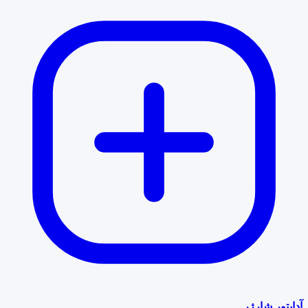
آداپتور شارژر