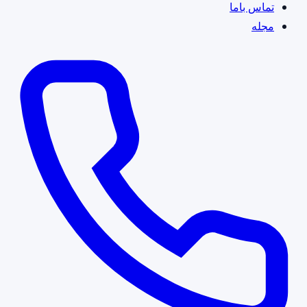
تماس باما
مجله